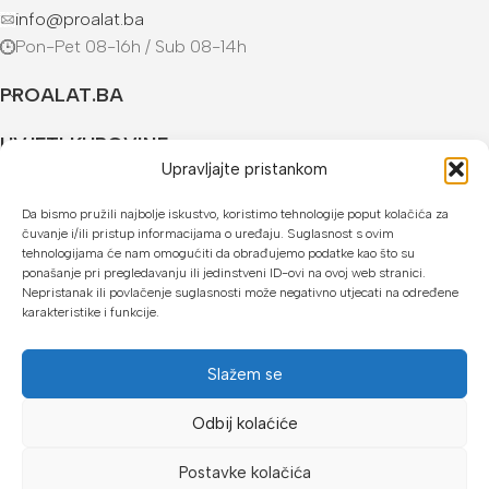
info@proalat.ba
Pon-Pet 08-16h / Sub 08-14h
PROALAT.BA
UVJETI KUPOVINE
Upravljajte pristankom
NAČINI PLAĆANJA
Da bismo pružili najbolje iskustvo, koristimo tehnologije poput kolačića za
čuvanje i/ili pristup informacijama o uređaju. Suglasnost s ovim
U našoj web trgovini možete platiti:
tehnologijama će nam omogućiti da obrađujemo podatke kao što su
ponašanje pri pregledavanju ili jedinstveni ID-ovi na ovoj web stranici.
Kreditnim karticama jednokratno ili do 24 rate
Nepristanak ili povlačenje suglasnosti može negativno utjecati na određene
karakteristike i funkcije.
Općom uplatnicom, virmanom, internet bankarstvom
Gotovinom prilikom preuzimanja
Slažem se
Mikrofin do 18 rata
Odbij kolaćiće
Copyright © 2026 Proalat.ba
Postavke kolačića