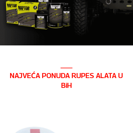
NAJVEĆA PONUDA RUPES ALATA U
BiH