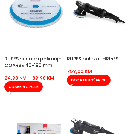
RUPES vuna za poliranje
RUPES polirka LHR15ES
COARSE 40-180 mm
759,00
KM
24,90
KM
–
39,90
KM
DODAJ U KOŠARICU
ODABERI OPCIJE