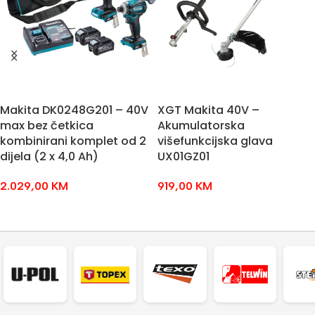
Makita DK0248G201 – 40V
XGT Makita 40V –
max bez četkica
Akumulatorska
kombinirani komplet od 2
višefunkcijska glava
dijela (2 x 4,0 Ah)
UX01GZ01
2.029,00
KM
919,00
KM
DODAJ U KOŠARICU
DODAJ U KOŠARICU