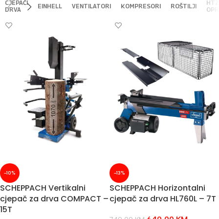
CJEPAČI
HTZ
EINHELL
VENTILATORI
KOMPRESORI
ROŠTILJI
DRVA
OPR
-10%
-13%
SCHEPPACH Vertikalni
SCHEPPACH Horizontalni
cjepač za drva COMPACT –
cjepač za drva HL760L – 7T
15T