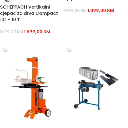
NO
SCHEPPACH Vertikalni
1.099,00
KM
1.299,00
KM
cjepač za drva Compact
10t – 10 T
DODAJ U KOŠARICU
1.599,00
KM
1.699,00
KM
PROČITAJ VIŠE