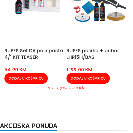
RUPES Set DA polir pasta
RUPES polirka + pribor
4/1 KIT TEASER
LHR15III/BAS
54,90
KM
1.199,00
KM
DODAJ U KOŠARICU
DODAJ U KOŠARICU
Vidi cijelu ponudu
AKCIJSKA PONUDA