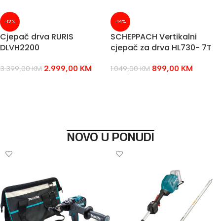
-12%
-14%
Cjepač drva RURIS
SCHEPPACH Vertikalni
DLVH2200
cjepač za drva HL730- 7T
2.999,00
KM
899,00
KM
3.399,00
KM
1.049,00
KM
DODAJ U KOŠARICU
DODAJ U KOŠARICU
NOVO U PONUDI