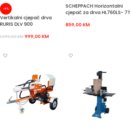
SCHEPPACH Horizontalni
-9%
cjepač za drva HL760LS- 7T
Vertikalni cjepač drva
RURIS DLV 900
859,00
KM
DODAJ U KOŠARICU
999,00
KM
1.099,00
KM
DODAJ U KOŠARICU