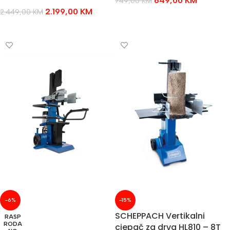
649,00
KM
749,00
KM
2.199,00
KM
2.449,00
KM
DODAJ U KOŠARICU
DODAJ U KOŠARICU
-6%
-15%
SCHEPPACH Vertikalni
RASP
RODA
cjepač za drva HL810 – 8T