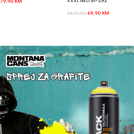
XXXL NEO 81-292
79,90
KM
ODABERI OPCIJE
69,90
KM
84,90
KM
ODABERI OPCIJE