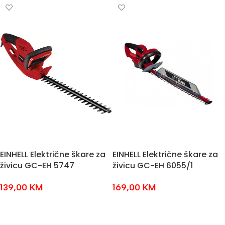
EINHELL Električne škare za
EINHELL Električne škare za
živicu GC-EH 5747
živicu GC-EH 6055/1
139,00
KM
169,00
KM
DODAJ U KOŠARICU
DODAJ U KOŠARICU