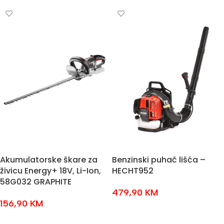
Akumulatorske škare za
Benzinski puhač lišća –
živicu Energy+ 18V, Li-Ion,
HECHT952
58G032 GRAPHITE
479,90
KM
156,90
KM
DODAJ U KOŠARICU
DODAJ U KOŠARICU