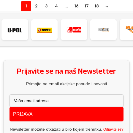
1
2
3
4
…
16
17
18
→
Prijavite se na naš Newsletter
Primajte na email akcijske ponude i novosti
PRIJAVA
Newsletter možete otkazati u bilo kojem trenutku.
Odjavite se?