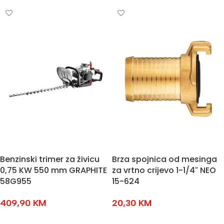
Benzinski trimer za živicu
Brza spojnica od mesinga
0,75 KW 550 mm GRAPHITE
za vrtno crijevo 1-1/4″ NEO
58G955
15-624
409,90
KM
20,30
KM
DODAJ U KOŠARICU
DODAJ U KOŠARICU