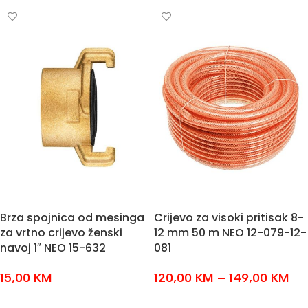
Brza spojnica od mesinga
Crijevo za visoki pritisak 8-
za vrtno crijevo ženski
12 mm 50 m NEO 12-079-12-
navoj 1″ NEO 15-632
081
15,00
KM
120,00
KM
–
149,00
KM
DODAJ U KOŠARICU
ODABERI OPCIJE