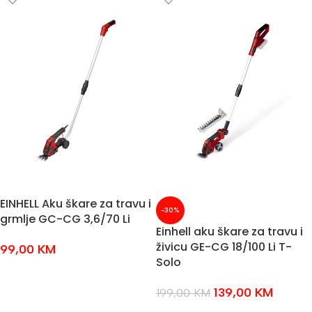
EINHELL Aku škare za travu i
-30%
grmlje GC-CG 3,6/70 Li
Einhell aku škare za travu i
živicu GE-CG 18/100 Li T-
99,00
KM
Solo
DODAJ U KOŠARICU
139,00
KM
199,00
KM