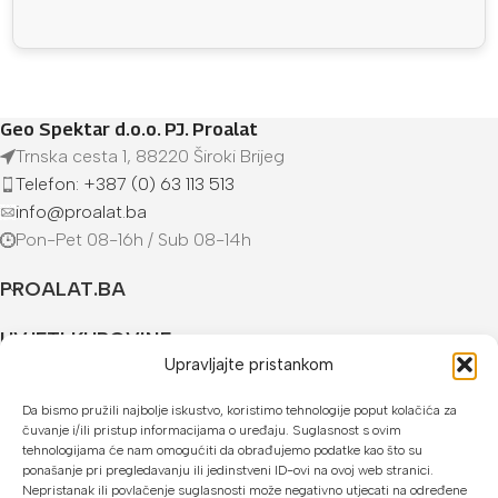
Geo Spektar d.o.o. PJ. Proalat
Trnska cesta 1, 88220 Široki Brijeg
Telefon: +387 (0) 63 113 513
info@proalat.ba
Pon-Pet 08-16h / Sub 08-14h
PROALAT.BA
UVJETI KUPOVINE
Upravljajte pristankom
NAČINI PLAĆANJA
Da bismo pružili najbolje iskustvo, koristimo tehnologije poput kolačića za
čuvanje i/ili pristup informacijama o uređaju. Suglasnost s ovim
U našoj web trgovini možete platiti:
tehnologijama će nam omogućiti da obrađujemo podatke kao što su
ponašanje pri pregledavanju ili jedinstveni ID-ovi na ovoj web stranici.
Kreditnim karticama jednokratno ili do 24 rate
Nepristanak ili povlačenje suglasnosti može negativno utjecati na određene