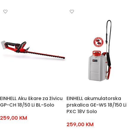
DODAJ U KOŠARICU
EINHELL Aku škare za živicu
EINHELL akumulatorska
GP-CH 18/50 Li BL-Solo
prskalica GE-WS 18/150 Li
PXC 18V Solo
259,00
KM
259,00
KM
DODAJ U KOŠARICU