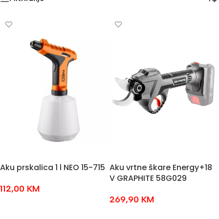
Vrtne prskalice
81
Vrtne sjekire
20
Aku prskalica 1 l NEO 15-715
Aku vrtne škare Energy+18
V GRAPHITE 58G029
112,00
KM
269,90
KM
DODAJ U KOŠARICU
DODAJ U KOŠARICU