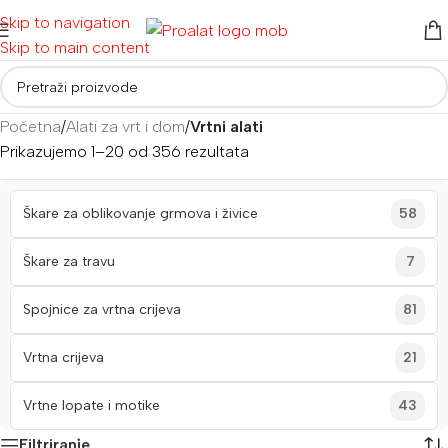
Skip to navigation
Skip to main content
Početna
/
Alati za vrt i dom
/
Vrtni alati
Prikazujemo 1–20 od 356 rezultata
Škare za oblikovanje grmova i živice
58
Škare za travu
7
Spojnice za vrtna crijeva
81
Vrtna crijeva
21
Vrtne lopate i motike
43
Filtriranje