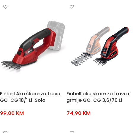
Einhell Aku škare za travu
Einhell aku škare za travu i
GC-CG 18/1 Li-Solo
grmlje GC-CG 3,6/70 Li
99,00
KM
74,90
KM
DODAJ U KOŠARICU
DODAJ U KOŠARICU