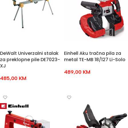
DeWalt Univerzalni stalak
Einhell Aku tračna pila za
za preklopne pile DE7023-
metal TE-MB 18/127 Li-Solo
XJ
489,00
KM
485,00
KM
DODAJ U KOŠARICU
DODAJ U KOŠARICU