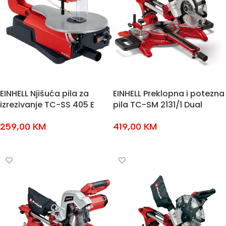
EINHELL Njišuća pila za
EINHELL Preklopna i potezna
izrezivanje TC-SS 405 E
pila TC-SM 2131/1 Dual
259,00
KM
419,00
KM
DODAJ U KOŠARICU
DODAJ U KOŠARICU