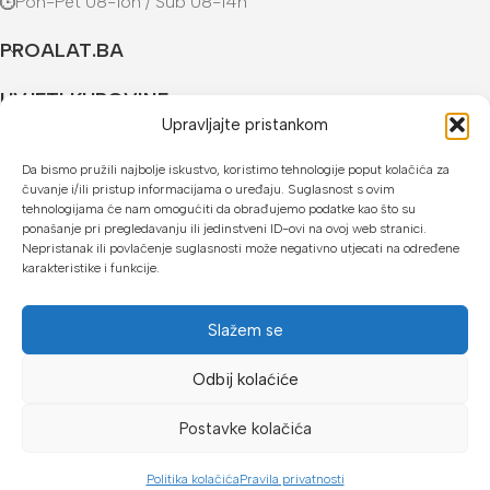
Pon-Pet 08-16h / Sub 08-14h
PROALAT.BA
UVJETI KUPOVINE
Upravljajte pristankom
NAČINI PLAĆANJA
Da bismo pružili najbolje iskustvo, koristimo tehnologije poput kolačića za
čuvanje i/ili pristup informacijama o uređaju. Suglasnost s ovim
U našoj web trgovini možete platiti:
tehnologijama će nam omogućiti da obrađujemo podatke kao što su
ponašanje pri pregledavanju ili jedinstveni ID-ovi na ovoj web stranici.
Kreditnim karticama jednokratno ili do 24 rate
Nepristanak ili povlačenje suglasnosti može negativno utjecati na određene
karakteristike i funkcije.
Općom uplatnicom, virmanom, internet bankarstvom
Gotovinom prilikom preuzimanja
Slažem se
Mikrofin do 18 rata
Odbij kolaćiće
Copyright © 2026 Proalat.ba
Postavke kolačića
Politika kolačića
Pravila privatnosti