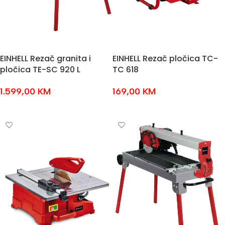
EINHELL Rezač granita i
EINHELL Rezač pločica TC-
pločica TE-SC 920 L
TC 618
1.599,00
KM
169,00
KM
DODAJ U KOŠARICU
DODAJ U KOŠARICU