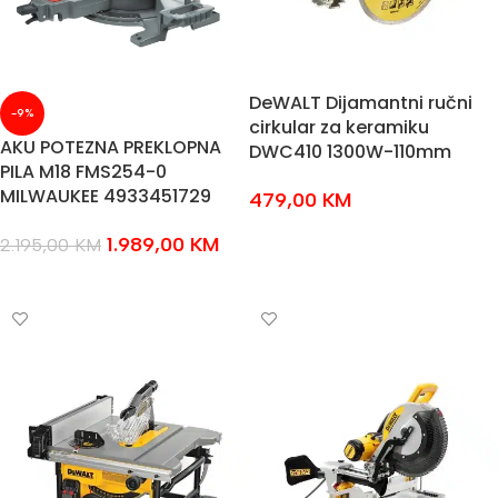
DeWALT Dijamantni ručni
-9%
cirkular za keramiku
AKU POTEZNA PREKLOPNA
DWC410 1300W-110mm
PILA M18 FMS254-0
MILWAUKEE 4933451729
479,00
KM
DODAJ U KOŠARICU
1.989,00
KM
2.195,00
KM
DODAJ U KOŠARICU