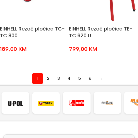
EINHELL Rezač pločica TC-
EINHELL Rezač pločica TE-
TC 800
TC 620 U
189,00
KM
799,00
KM
DODAJ U KOŠARICU
DODAJ U KOŠARICU
1
2
3
4
5
6
→