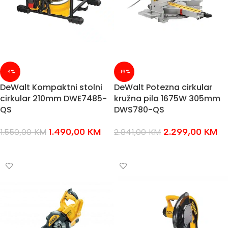
-4%
-19%
DeWalt Kompaktni stolni
DeWalt Potezna cirkular
cirkular 210mm DWE7485-
kružna pila 1675W 305mm
QS
DWS780-QS
1.490,00
KM
2.299,00
KM
1.550,00
KM
2.841,00
KM
DODAJ U KOŠARICU
DODAJ U KOŠARICU