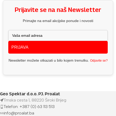
Prijavite se na naš Newsletter
Primajte na email akcijske ponude i novosti
PRIJAVA
Newsletter možete otkazati u bilo kojem trenutku.
Odjavite se?
Geo Spektar d.o.o. PJ. Proalat
Trnska cesta 1, 88220 Široki Brijeg
Telefon: +387 (0) 63 113 513
info@proalat.ba