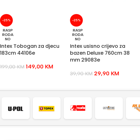
-25%
-25%
RASP
RASP
RODA
RODA
NO
NO
Intex Tobogan za djecu
Intex usisno crijevo za
183cm 44106e
bazen Deluxe 760cm 38
mm 29083e
149,00
KM
199,00
KM
29,90
KM
39,90
KM
PROČITAJ VIŠE
PROČITAJ VIŠE