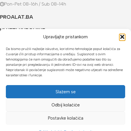
Pon-Pet 08-16h / Sub 08-14h
PROALAT.BA
UVJETI KUPOVINE
Upravljajte pristankom
NAČINI PLAĆANJA
Da bismo pružili najbolje iskustvo, koristimo tehnologije poput kolačića za
čuvanje i/ili pristup informacijama o uređaju. Suglasnost s ovim
U našoj web trgovini možete platiti:
tehnologijama će nam omogućiti da obrađujemo podatke kao što su
ponašanje pri pregledavanju ili jedinstveni ID-ovi na ovoj web stranici.
Kreditnim karticama jednokratno ili do 24 rate
Nepristanak ili povlačenje suglasnosti može negativno utjecati na određene
karakteristike i funkcije.
Općom uplatnicom, virmanom, internet bankarstvom
Gotovinom prilikom preuzimanja
Slažem se
Mikrofin do 18 rata
Odbij kolaćiće
Copyright © 2026 Proalat.ba
Postavke kolačića