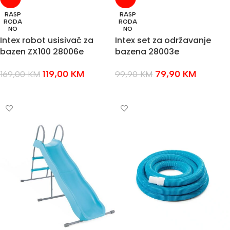
RASP
RASP
RODA
RODA
NO
NO
Intex robot usisivač za
Intex set za održavanje
bazen ZX100 28006e
bazena 28003e
119,00
KM
79,90
KM
169,00
KM
99,90
KM
PROČITAJ VIŠE
PROČITAJ VIŠE