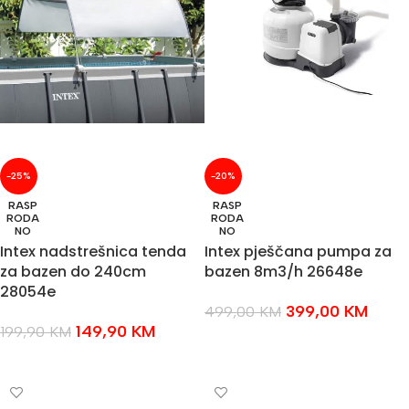
-25%
-20%
RASP
RASP
RODA
RODA
NO
NO
Intex nadstrešnica tenda
Intex pješčana pumpa za
za bazen do 240cm
bazen 8m3/h 26648e
28054e
399,00
KM
499,00
KM
149,90
KM
199,90
KM
PROČITAJ VIŠE
PROČITAJ VIŠE