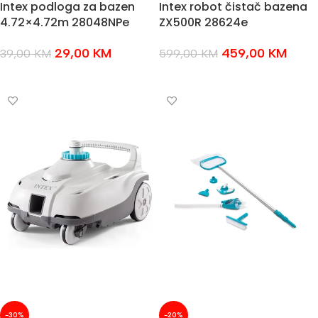
Intex podloga za bazen
Intex robot čistač bazena
4.72×4.72m 28048NPe
ZX500R 28624e
29,00
KM
459,00
KM
39,00
KM
599,00
KM
PROČITAJ VIŠE
PROČITAJ VIŠE
-30%
-20%