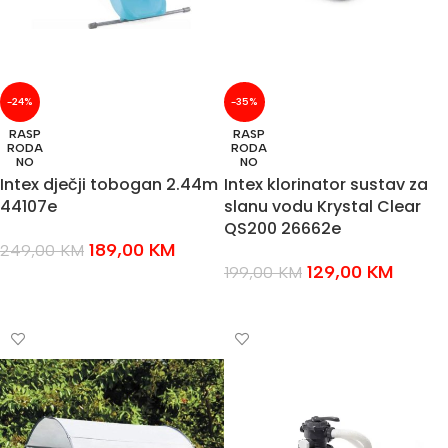
-24%
-35%
RASP
RASP
RODA
RODA
NO
NO
Intex dječji tobogan 2.44m
Intex klorinator sustav za
44107e
slanu vodu Krystal Clear
QS200 26662e
189,00
KM
249,00
KM
129,00
KM
199,00
KM
PROČITAJ VIŠE
PROČITAJ VIŠE