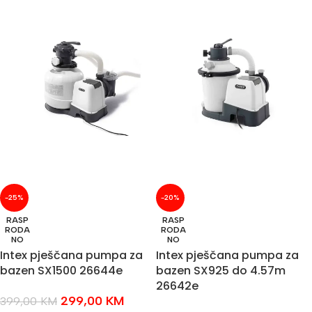
-25%
-20%
RASP
RASP
RODA
RODA
NO
NO
Intex pješčana pumpa za
Intex pješčana pumpa za
bazen SX1500 26644e
bazen SX925 do 4.57m
26642e
299,00
KM
399,00
KM