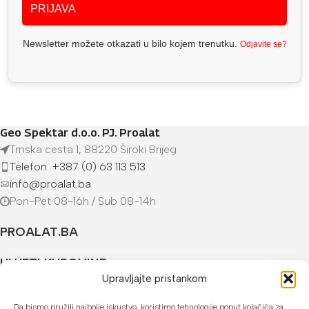
PRIJAVA
Newsletter možete otkazati u bilo kojem trenutku.
Odjavite se?
Geo Spektar d.o.o. PJ. Proalat
Trnska cesta 1, 88220 Široki Brijeg
Telefon: +387 (0) 63 113 513
info@proalat.ba
Pon-Pet 08-16h / Sub 08-14h
PROALAT.BA
UVJETI KUPOVINE
Upravljajte pristankom
NAČINI PLAĆANJA
Da bismo pružili najbolje iskustvo, koristimo tehnologije poput kolačića za