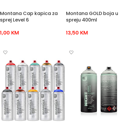
Montana Cap kapica za
Montana GOLD boja u
sprej Level 6
spreju 400ml
1,00
KM
13,50
KM
DODAJ U KOŠARICU
ODABERI OPCIJE