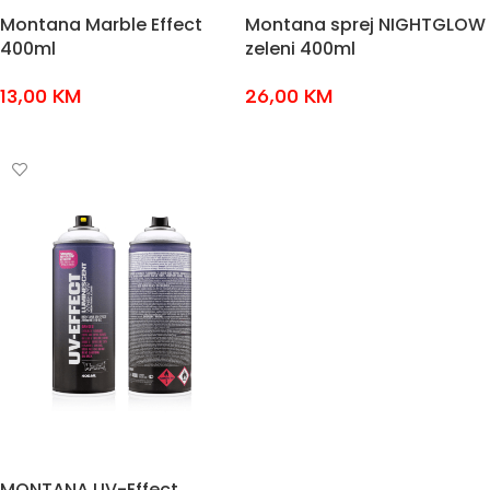
Montana Marble Effect
Montana sprej NIGHTGLOW
400ml
zeleni 400ml
13,00
KM
26,00
KM
ODABERI OPCIJE
DODAJ U KOŠARICU
MONTANA UV-Effect