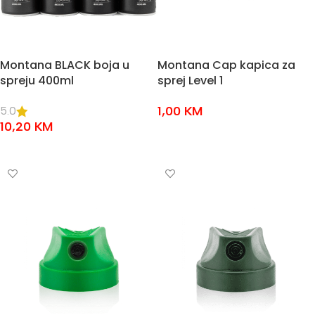
Montana BLACK boja u
Montana Cap kapica za
spreju 400ml
sprej Level 1
1,00
KM
5.0
10,20
KM
DODAJ U KOŠARICU
ODABERI OPCIJE