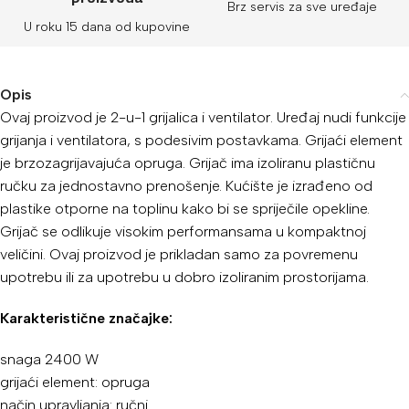
Brz servis za sve uređaje
U roku 15 dana od kupovine
Opis
Ovaj proizvod je 2-u-1 grijalica i ventilator. Uređaj nudi funkcije
grijanja i ventilatora, s podesivim postavkama. Grijaći element
je brzozagrijavajuća opruga. Grijač ima izoliranu plastičnu
ručku za jednostavno prenošenje. Kućište je izrađeno od
plastike otporne na toplinu kako bi se spriječile opekline.
Grijač se odlikuje visokim performansama u kompaktnoj
veličini. Ovaj proizvod je prikladan samo za povremenu
upotrebu ili za upotrebu u dobro izoliranim prostorijama.
Karakteristične značajke:
snaga 2400 W
grijaći element: opruga
način upravljanja: ručni