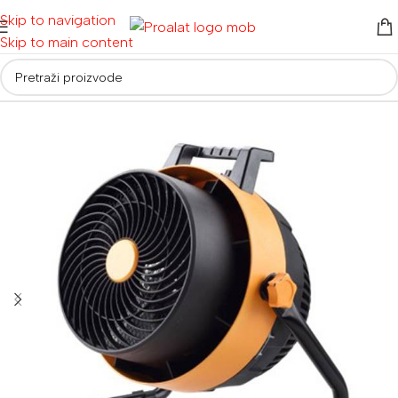
Skip to navigation
Skip to main content
Početna
/
Ostalo
/
Grijalice i ventilatori