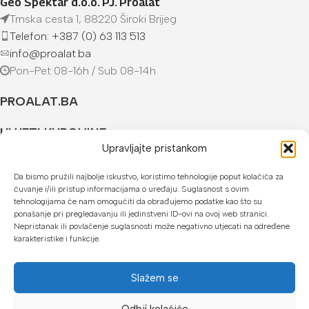
Geo Spektar d.o.o. PJ. Proalat
Trnska cesta 1, 88220 Široki Brijeg
Telefon: +387 (0) 63 113 513
info@proalat.ba
Pon-Pet 08-16h / Sub 08-14h
PROALAT.BA
UVJETI KUPOVINE
Upravljajte pristankom
NAČINI PLAĆANJA
Da bismo pružili najbolje iskustvo, koristimo tehnologije poput kolačića za
čuvanje i/ili pristup informacijama o uređaju. Suglasnost s ovim
U našoj web trgovini možete platiti:
tehnologijama će nam omogućiti da obrađujemo podatke kao što su
ponašanje pri pregledavanju ili jedinstveni ID-ovi na ovoj web stranici.
Kreditnim karticama jednokratno ili do 24 rate
Nepristanak ili povlačenje suglasnosti može negativno utjecati na određene
karakteristike i funkcije.
Općom uplatnicom, virmanom, internet bankarstvom
Gotovinom prilikom preuzimanja
Slažem se
Mikrofin do 18 rata
Odbij kolaćiće