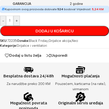
GARANCIJA
2 godine
🎁
Kupovinom ovog proizvoda dobivate
524
bodova! Vrijednost:
5,24
KM
-
+
DODAJ U KOŠARICU
SKU:
72235
Oznake:
Black Friday
,
Grijalice akcija
,
Neo
Kategorije:
Grijalice i ventilatori
Dodaj u listu želja
Usporedi
Besplatna dostava 24/48h
Mogućnosti plaćanja
Za narudžbe preko 200 KM
Pouzećem, karticama (na rate),
virmanom
Mogućnost povrata
Originalni servis uređaja
proizvoda