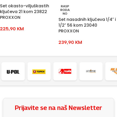
Set okasto-viljuškastih
RASP
RODA
ključeva 21 kom 23822
NO
PROXXON
Set nasadnih ključeva 1/4″ i
1/2″ 56 kom 23040
225,90
KM
PROXXON
DODAJ U KOŠARICU
239,90
KM
PROČITAJ VIŠE
Prijavite se na naš Newsletter