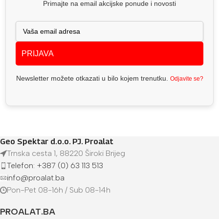
Primajte na email akcijske ponude i novosti
PRIJAVA
Newsletter možete otkazati u bilo kojem trenutku.
Odjavite se?
Geo Spektar d.o.o. PJ. Proalat
Trnska cesta 1, 88220 Široki Brijeg
Telefon: +387 (0) 63 113 513
info@proalat.ba
Pon-Pet 08-16h / Sub 08-14h
PROALAT.BA