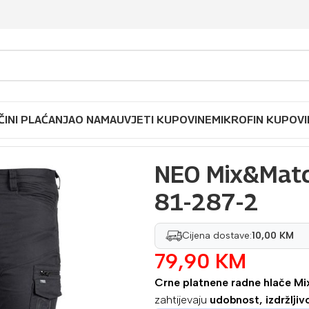
ČINI PLAĆANJA
O NAMA
UVJETI KUPOVINE
MIKROFIN KUPOVI
 radne hlače, canvas 81-287-2
NEO Mix&Match
81-287-2
Cijena dostave:
10,00 KM
79,90
KM
Crne platnene radne hlače 
zahtijevaju
udobnost, izdržljiv