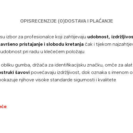
OPIS
RECENZIJE (0)
DOSTAVA I PLAĆANJE
su izbor za profesionalce koji zahtijevaju
udobnost, izdržljivo
savršeno pristajanje i slobodu kretanja
čak i tijekom najzahtje
udobnost pri radu u klečećem položaju.
bliku gumba, držača za identifikacijsku značku, omče za alat
ostruki šavovi
povećavaju izdržljivost, dok oznaka s imenom 
kazuje njihove visoke standarde sigurnosti i kvalitete.
eće
.