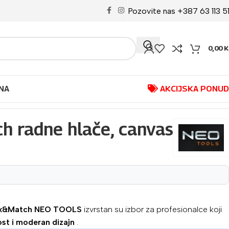
Pozovite nas +387 63 113 5
0,00
K
NA
AKCIJSKA PONU
 radne hlače, canvas
Mix&Match NEO TOOLS
izvrstan su izbor za profesionalce koji
ost i moderan dizajn
.