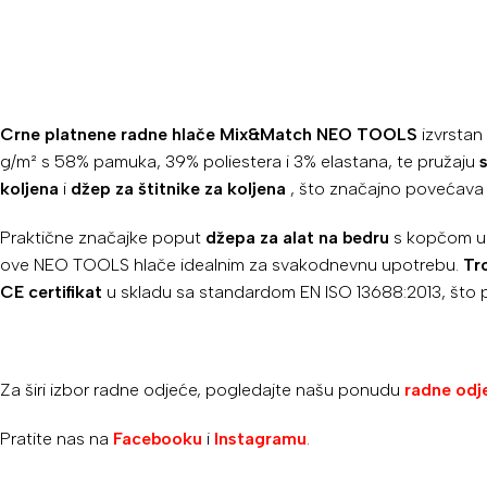
Crne platnene radne hlače Mix&Match NEO TOOLS
izvrstan 
g/m² s 58% pamuka, 39% poliestera i 3% elastana, te pružaju
koljena
i
džep za štitnike za koljena
, što značajno povećava 
Praktične značajke poput
džepa za alat na bedru
s kopčom u o
ove NEO TOOLS hlače idealnim za svakodnevnu upotrebu.
Tr
CE certifikat
u skladu sa standardom EN ISO 13688:2013, što po
Za širi izbor radne odjeće, pogledajte našu ponudu
radne odj
Pratite nas na
Facebooku
i
Instagramu
.