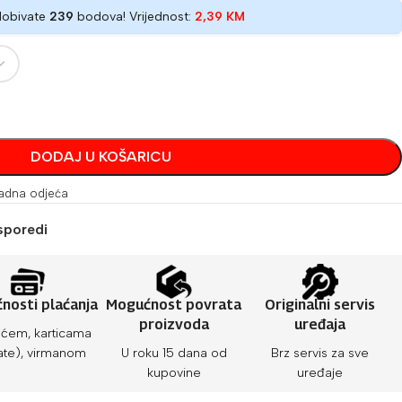
dobivate
239
bodova! Vrijednost:
2,39
KM
DODAJ U KOŠARICU
adna odjeća
sporedi
nosti plaćanja
Mogućnost povrata
Originalni servis
proizvoda
uređaja
ćem, karticama
ate), virmanom
U roku 15 dana od
Brz servis za sve
kupovine
uređaje