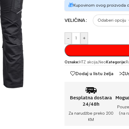
🎁
Kupovinom ovog proizvoda 
VELIČINA
-
+
Oznake:
HTZ akcija
,
Neo
Kategorije:
R
Dodaj u listu želja
U
Besplatna dostava
Moguć
24/48h
Pouze
Za narudžbe preko 200
(na r
KM