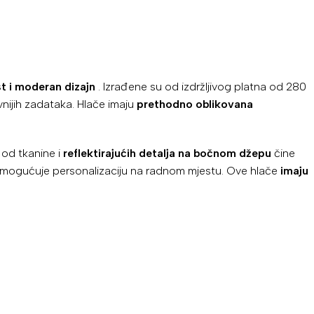
st i moderan dizajn
. Izrađene su od izdržljivog platna od 280
vnijih zadataka. Hlače imaju
prethodno oblikovana
 od tkanine i
reflektirajućih detalja na bočnom džepu
čine
omogućuje personalizaciju na radnom mjestu. Ove hlače
imaju