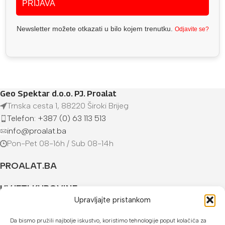
PRIJAVA
Newsletter možete otkazati u bilo kojem trenutku.
Odjavite se?
Geo Spektar d.o.o. PJ. Proalat
Trnska cesta 1, 88220 Široki Brijeg
Telefon: +387 (0) 63 113 513
info@proalat.ba
Pon-Pet 08-16h / Sub 08-14h
PROALAT.BA
UVJETI KUPOVINE
Upravljajte pristankom
NAČINI PLAĆANJA
Da bismo pružili najbolje iskustvo, koristimo tehnologije poput kolačića za