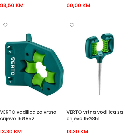
83,50
KM
60,00
KM
DODAJ U KOŠARICU
DODAJ U KOŠARICU
VERTO vodilica za vrtno
VERTO vrtna vodilica za
crijevo 15G852
crijevo 15G851
13,30
KM
13,30
KM