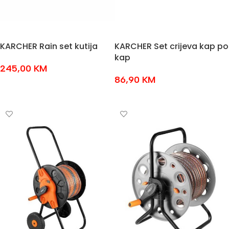
KARCHER Rain set kutija
KARCHER Set crijeva kap po
kap
245,00
KM
86,90
KM
DODAJ U KOŠARICU
DODAJ U KOŠARICU