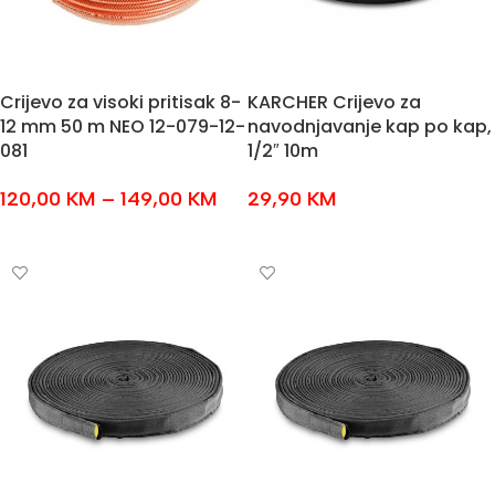
Crijevo za visoki pritisak 8-
KARCHER Crijevo za
12 mm 50 m NEO 12-079-12-
navodnjavanje kap po kap,
081
1/2″ 10m
120,00
KM
–
149,00
KM
29,90
KM
ODABERI OPCIJE
DODAJ U KOŠARICU