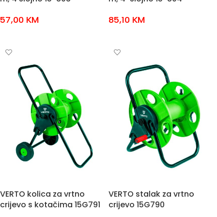
57,00
KM
85,10
KM
DODAJ U KOŠARICU
DODAJ U KOŠARICU
VERTO kolica za vrtno
VERTO stalak za vrtno
crijevo s kotačima 15G791
crijevo 15G790