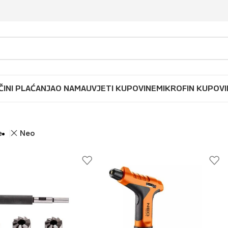
ČINI PLAĆANJA
O NAMA
UVJETI KUPOVINE
MIKROFIN KUPOVI
p
e
Neo