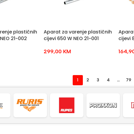
renje plastičnih
Aparat za varenje plastičnih
Aparat
W NEO 21-002
cijevi 650 W NEO 21-001
cijevi
299,00
KM
164,9
1
2
3
4
…
79