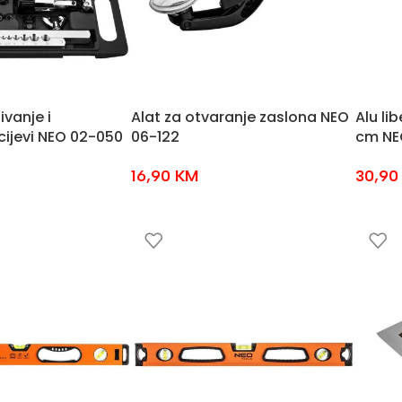
ivanje i
Alat za otvaranje zaslona NEO
Alu li
cijevi NEO 02-050
06-122
cm NE
16,90
KM
30,9