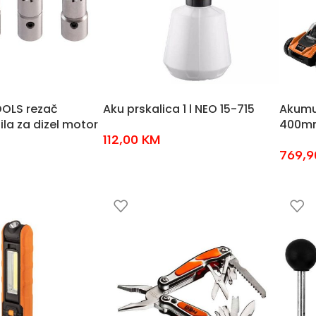
OOLS rezač
Aku prskalica 1 l NEO 15-715
Akumul
ila za dizel motor
400mm
112,00
KM
769,