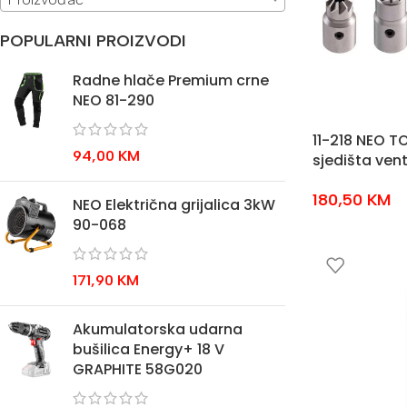
POPULARNI PROIZVODI
Radne hlače Premium crne
NEO 81-290
11-218 NEO T
94,00
KM
sjedišta vent
180,50
KM
NEO Električna grijalica 3kW
90-068
171,90
KM
Akumulatorska udarna
bušilica Energy+ 18 V
GRAPHITE 58G020