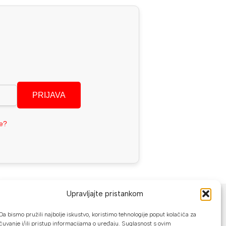
PRIJAVA
se?
NAČINI PLAĆANJA
Upravljajte pristankom
U našoj web trgovini možete platiti:
Da bismo pružili najbolje iskustvo, koristimo tehnologije poput kolačića za
čuvanje i/ili pristup informacijama o uređaju. Suglasnost s ovim