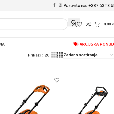
Pozovite nas +387 63 113 5
0,00
K
NA
AKCIJSKA PONU
Prikaži
20