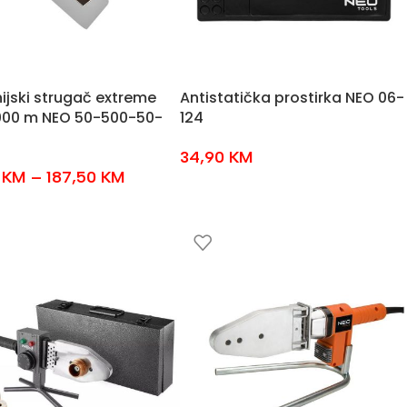
ijski strugač extreme
Antistatička prostirka NEO 06-
000 m NEO 50-500-50-
124
34,90
KM
0
KM
–
187,50
KM