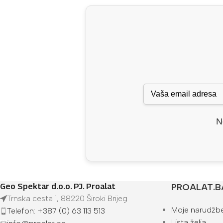
N
Geo Spektar d.o.o. PJ. Proalat
PROALAT.B
Trnska cesta 1, 88220 Široki Brijeg
Moje narudžb
Telefon: +387 (0) 63 113 513
Lista želja