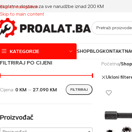
esplatna dostava za sve narudžbe iznad 200 KM
Skip to navigation
Skip to main content
KATEGORIJE
SHOP
BLOG
KONTAKT
NA
FILTRIRAJ PO CIJENI
Početna
/
Sho
Montažni bazeni
Ukloni filter
Dječji bazeni
Cijena:
0 KM
—
27.090 KM
FILTRIRAJ
Jacuzzi
Igračke za plažu
Oprema za bazene
Proizvođač
Proizvođač