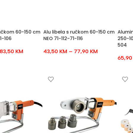
 ručkom 60-150 cm
Alu libela s ručkom 60-150 cm
Alumin
1-106
NEO 71-112-71-116
250-1
504
83,50
KM
43,50
KM
–
77,90
KM
65,9