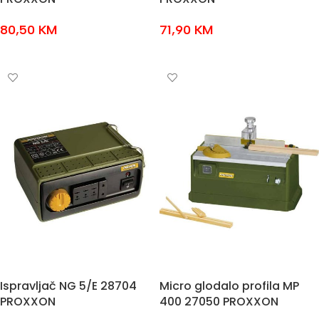
80,50
KM
71,90
KM
DODAJ U KOŠARICU
DODAJ U KOŠARICU
Ispravljač NG 5/E 28704
Micro glodalo profila MP
PROXXON
400 27050 PROXXON