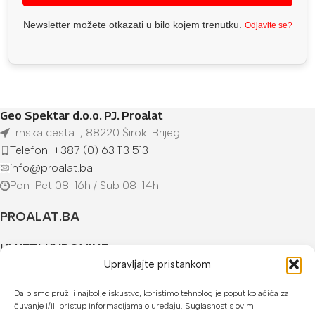
Newsletter možete otkazati u bilo kojem trenutku.
Odjavite se?
Geo Spektar d.o.o. PJ. Proalat
Trnska cesta 1, 88220 Široki Brijeg
Telefon: +387 (0) 63 113 513
info@proalat.ba
Pon-Pet 08-16h / Sub 08-14h
PROALAT.BA
UVJETI KUPOVINE
Upravljajte pristankom
NAČINI PLAĆANJA
Da bismo pružili najbolje iskustvo, koristimo tehnologije poput kolačića za
čuvanje i/ili pristup informacijama o uređaju. Suglasnost s ovim
U našoj web trgovini možete platiti: