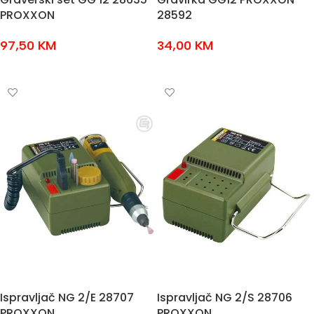
PROXXON
28592
97,50
KM
34,00
KM
DODAJ U KOŠARICU
DODAJ U KOŠARICU
Ispravljač NG 2/E 28707
Ispravljač NG 2/S 28706
PROXXON
PROXXON