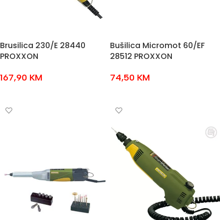
Brusilica 230/E 28440
Bušilica Micromot 60/EF
PROXXON
28512 PROXXON
167,90
KM
74,50
KM
DODAJ U KOŠARICU
DODAJ U KOŠARICU