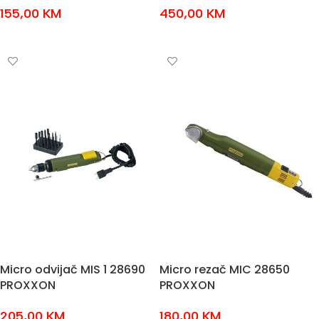
155,00
KM
450,00
KM
DODAJ U KOŠARICU
DODAJ U KOŠARICU
Micro odvijač MIS 1 28690
Micro rezač MIC 28650
PROXXON
PROXXON
205,00
KM
180,00
KM