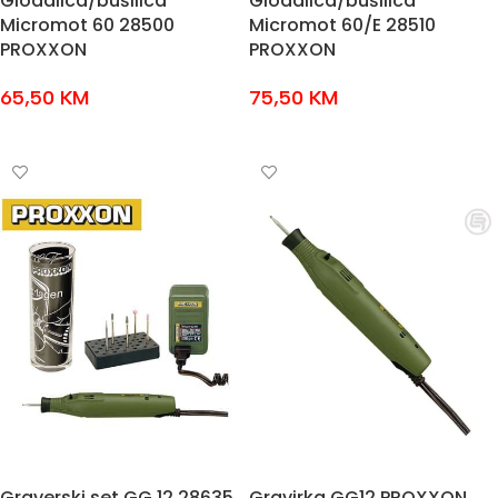
Glodalica/bušilica
Glodalica/bušilica
Micromot 60 28500
Micromot 60/E 28510
PROXXON
PROXXON
65,50
KM
75,50
KM
DODAJ U KOŠARICU
DODAJ U KOŠARICU
Graverski set GG 12 28635
Gravirka GG12 PROXXON