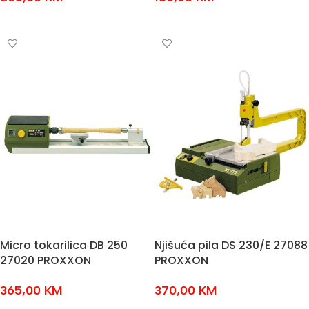
DODAJ U KOŠARICU
DODAJ U KOŠARICU
Micro tokarilica DB 250
Njišuća pila DS 230/E 27088
27020 PROXXON
PROXXON
365,00
KM
370,00
KM