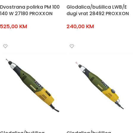
Dvostrana polirka PM 100
Glodalica/bušilica LWB/E
140 W 27180 PROXXON
dugi vrat 28492 PROXXON
525,00
KM
240,00
KM
DODAJ U KOŠARICU
DODAJ U KOŠARICU