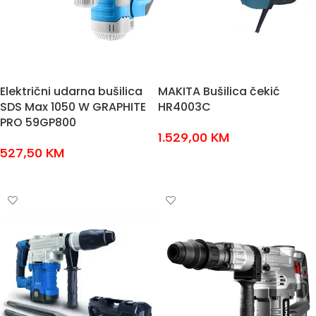
Električni udarna bušilica
MAKITA Bušilica čekić
SDS Max 1050 W GRAPHITE
HR4003C
PRO 59GP800
1.529,00
KM
527,50
KM
DODAJ U KOŠARICU
DODAJ U KOŠARICU