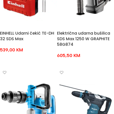
EINHELL Udarni čekić TE-DH
Električna udarna bušilica
32 SDS Max
SDS Max 1250 W GRAPHITE
58G874
539,00
KM
605,50
KM
DODAJ U KOŠARICU
DODAJ U KOŠARICU