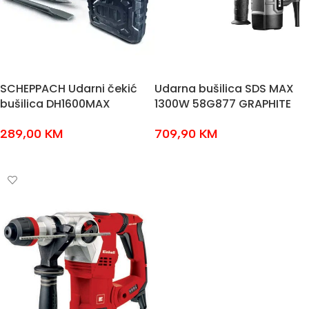
SCHEPPACH Udarni čekić
Udarna bušilica SDS MAX
bušilica DH1600MAX
1300W 58G877 GRAPHITE
289,00
KM
709,90
KM
DODAJ U KOŠARICU
DODAJ U KOŠARICU