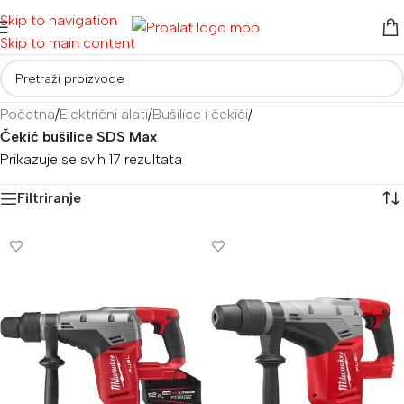
Skip to navigation
Skip to main content
Početna
/
Električni alati
/
Bušilice i čekići
/
Čekić bušilice SDS Max
Prikazuje se svih 17 rezultata
Filtriranje