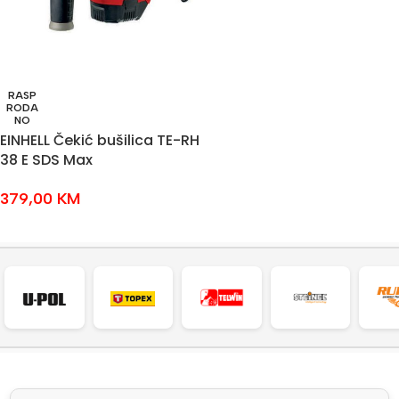
RASP
RODA
NO
EINHELL Čekić bušilica TE-RH
38 E SDS Max
379,00
KM
PROČITAJ VIŠE