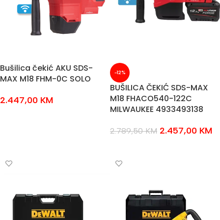
Bušilica čekić AKU SDS-
-12%
MAX M18 FHM-0C SOLO
BUŠILICA ČEKIĆ SDS-MAX
M18 FHACO540-122C
2.447,00
KM
MILWAUKEE 4933493138
DODAJ U KOŠARICU
2.457,00
KM
2.789,50
KM
DODAJ U KOŠARICU