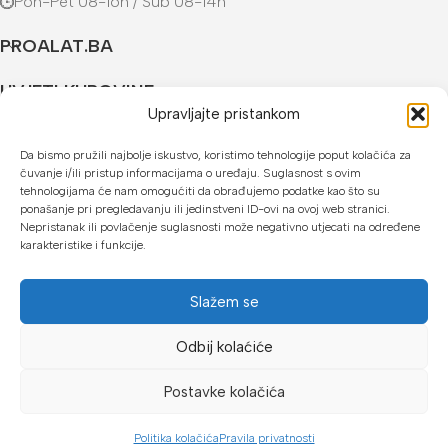
Pon-Pet 08-16h / Sub 08-14h
PROALAT.BA
UVJETI KUPOVINE
Upravljajte pristankom
NAČINI PLAĆANJA
Da bismo pružili najbolje iskustvo, koristimo tehnologije poput kolačića za
čuvanje i/ili pristup informacijama o uređaju. Suglasnost s ovim
U našoj web trgovini možete platiti:
tehnologijama će nam omogućiti da obrađujemo podatke kao što su
ponašanje pri pregledavanju ili jedinstveni ID-ovi na ovoj web stranici.
Kreditnim karticama jednokratno ili do 24 rate
Nepristanak ili povlačenje suglasnosti može negativno utjecati na određene
karakteristike i funkcije.
Općom uplatnicom, virmanom, internet bankarstvom
Gotovinom prilikom preuzimanja
Slažem se
Mikrofin do 18 rata
Odbij kolaćiće
Copyright © 2026 Proalat.ba
Postavke kolačića
Politika kolačića
Pravila privatnosti