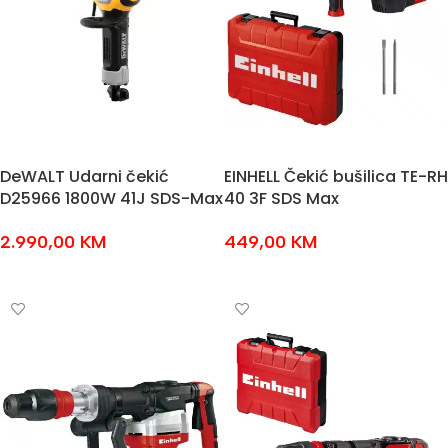
DeWALT Udarni čekić
EINHELL Čekić bušilica TE-RH
D25966 1800W 41J SDS-Max
40 3F SDS Max
2.990,00
KM
449,00
KM
DODAJ U KOŠARICU
DODAJ U KOŠARICU