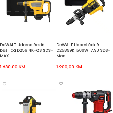
DeWALT Udarna čekić
DeWALT Udarni čekić
bušilica D25614K-QS SDS-
D25899K 1500W 17.9J SDS-
MAX
Max
1.630,00
KM
1.900,00
KM
DODAJ U KOŠARICU
DODAJ U KOŠARICU