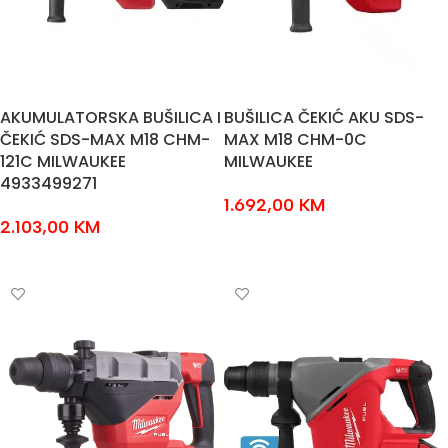
AKUMULATORSKA BUŠILICA I
BUŠILICA ČEKIĆ AKU SDS-
ČEKIĆ SDS-MAX M18 CHM-
MAX M18 CHM-0C
121C MILWAUKEE
MILWAUKEE
4933499271
1.692,00
KM
2.103,00
KM
DODAJ U KOŠARICU
DODAJ U KOŠARICU