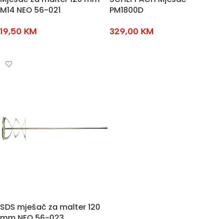
M14 NEO 56-021
PM1800D
19,50
KM
329,00
KM
DODAJ U KOŠARICU
DODAJ U KOŠARICU
SDS mješač za malter 120
mm NEO 56-023