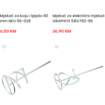
Mješač za boju i ljepilo 80
Mješač za električni mješač
mm NEO 56-028
GRAPHITE 58G782-96
6,50
KM
36,90
KM
DODAJ U KOŠARICU
DODAJ U KOŠARICU