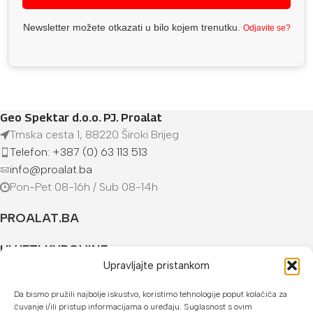
Newsletter možete otkazati u bilo kojem trenutku.
Odjavite se?
Geo Spektar d.o.o. PJ. Proalat
Trnska cesta 1, 88220 Široki Brijeg
Telefon: +387 (0) 63 113 513
info@proalat.ba
Pon-Pet 08-16h / Sub 08-14h
PROALAT.BA
UVJETI KUPOVINE
Upravljajte pristankom
NAČINI PLAĆANJA
Da bismo pružili najbolje iskustvo, koristimo tehnologije poput kolačića za
čuvanje i/ili pristup informacijama o uređaju. Suglasnost s ovim
U našoj web trgovini možete platiti: