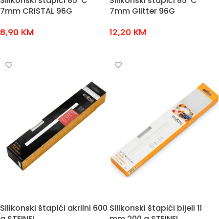
Silikonski štapići 85°C
Silikonski štapići 85°C
7mm CRISTAL 96G
7mm Glitter 96G
8,90
KM
12,20
KM
DODAJ U KOŠARICU
DODAJ U KOŠARICU
Silikonski štapići akrilni 600
Silikonski štapići bijeli 11
g STEINEL
mm 200 g STEINEL