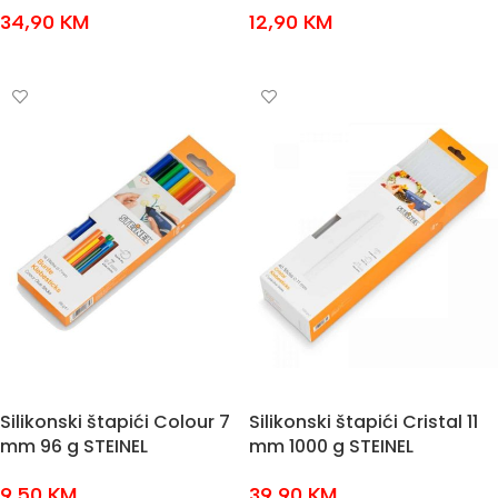
34,90
KM
12,90
KM
DODAJ U KOŠARICU
DODAJ U KOŠARICU
Silikonski štapići Colour 7
Silikonski štapići Cristal 11
mm 96 g STEINEL
mm 1000 g STEINEL
9,50
KM
39,90
KM