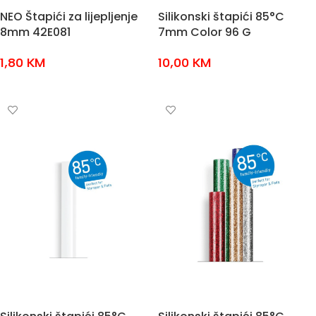
NEO Štapići za lijepljenje
Silikonski štapići 85°C
8mm 42E081
7mm Color 96 G
1,80
KM
10,00
KM
DODAJ U KOŠARICU
DODAJ U KOŠARICU