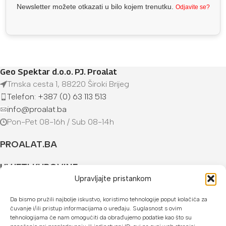
Newsletter možete otkazati u bilo kojem trenutku.
Odjavite se?
Geo Spektar d.o.o. PJ. Proalat
Trnska cesta 1, 88220 Široki Brijeg
Telefon: +387 (0) 63 113 513
info@proalat.ba
Pon-Pet 08-16h / Sub 08-14h
PROALAT.BA
UVJETI KUPOVINE
Upravljajte pristankom
NAČINI PLAĆANJA
Da bismo pružili najbolje iskustvo, koristimo tehnologije poput kolačića za
čuvanje i/ili pristup informacijama o uređaju. Suglasnost s ovim
U našoj web trgovini možete platiti:
tehnologijama će nam omogućiti da obrađujemo podatke kao što su