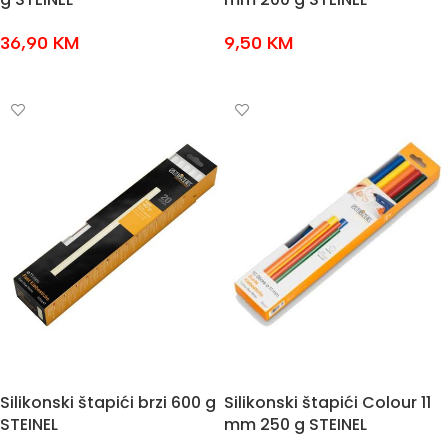
36,90
KM
9,50
KM
DODAJ U KOŠARICU
DODAJ U KOŠARICU
Silikonski štapići brzi 600 g
Silikonski štapići Colour 11
STEINEL
mm 250 g STEINEL