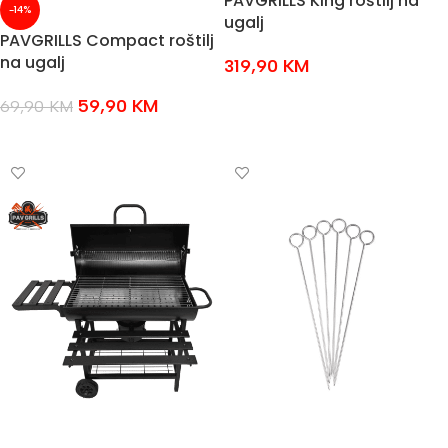
PAVGRILLS King roštilj na
-14%
ugalj
PAVGRILLS Compact roštilj
na ugalj
319,90
KM
DODAJ U KOŠARICU
59,90
KM
69,90
KM
DODAJ U KOŠARICU