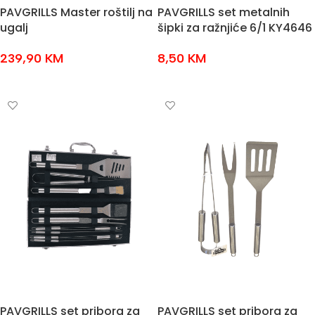
PAVGRILLS Master roštilj na
PAVGRILLS set metalnih
ugalj
šipki za ražnjiće 6/1 KY4646
239,90
KM
8,50
KM
DODAJ U KOŠARICU
DODAJ U KOŠARICU
PAVGRILLS set pribora za
PAVGRILLS set pribora za