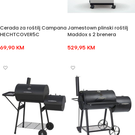
Cerada za roštilj Campana
Jamestown plinski roštilj
HECHTCOVER5C
Maddox s 2 brenera
69,90
KM
529,95
KM
DODAJ U KOŠARICU
DODAJ U KOŠARICU