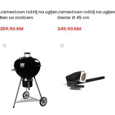
Jamestown roštilj na ugljen
Jamestown roštilj na ugljen
Ben sa stolićem
Dexter Ø 45 cm
359,90
KM
349,90
KM
DODAJ U KOŠARICU
DODAJ U KOŠARICU