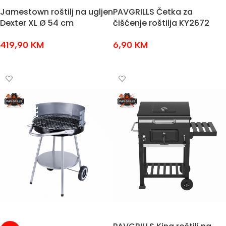
Jamestown roštilj na ugljen
PAVGRILLS Četka za
Dexter XL Ø 54 cm
čišćenje roštilja KY2672
419,90
KM
6,90
KM
DODAJ U KOŠARICU
DODAJ U KOŠARICU