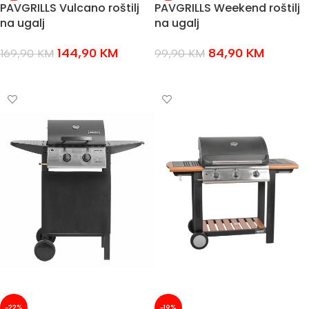
PAVGRILLS Vulcano roštilj
PAVGRILLS Weekend roštilj
na ugalj
na ugalj
144,90
KM
84,90
KM
169,90
KM
99,90
KM
DODAJ U KOŠARICU
DODAJ U KOŠARICU
-22%
-19%