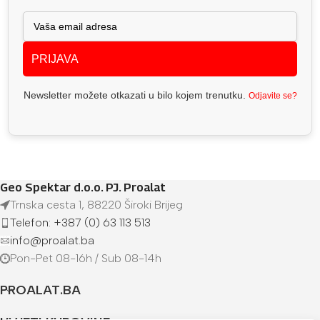
PRIJAVA
Newsletter možete otkazati u bilo kojem trenutku.
Odjavite se?
Geo Spektar d.o.o. PJ. Proalat
Trnska cesta 1, 88220 Široki Brijeg
Telefon: +387 (0) 63 113 513
info@proalat.ba
Pon-Pet 08-16h / Sub 08-14h
PROALAT.BA