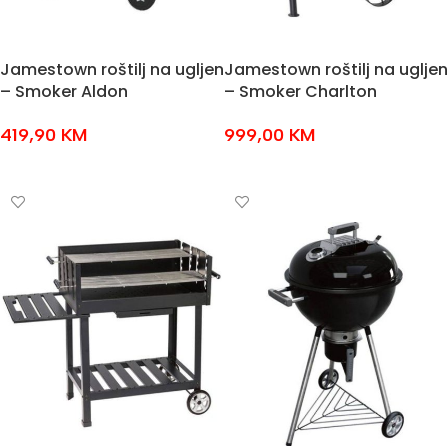
Jamestown roštilj na ugljen
Jamestown roštilj na ugljen
– Smoker Aldon
– Smoker Charlton
419,90
KM
999,00
KM
DODAJ U KOŠARICU
DODAJ U KOŠARICU