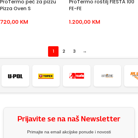
ProTermo peć za pizzu
ProTermo roštilj FIESTA 100
Pizza Oven S
FE-FE
720,00
KM
1.200,00
KM
DODAJ U KOŠARICU
DODAJ U KOŠARICU
1
2
3
→
Prijavite se na naš Newsletter
Primajte na email akcijske ponude i novosti