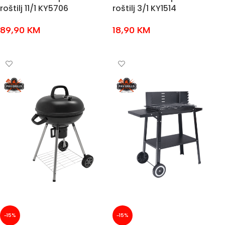
roštilj 11/1 KY5706
roštilj 3/1 KY1514
89,90
KM
18,90
KM
DODAJ U KOŠARICU
DODAJ U KOŠARICU
-15%
-15%