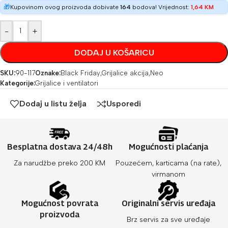
🎁
Kupovinom ovog proizvoda dobivate
164
bodova! Vrijednost:
1,64
KM
-
+
DODAJ U KOŠARICU
SKU:
90-117
Oznake:
Black Friday
,
Grijalice akcija
,
Neo
Kategorije:
Grijalice i ventilatori
Dodaj u listu želja
Usporedi
Besplatna dostava 24/48h
Mogućnosti plaćanja
Za narudžbe preko 200 KM
Pouzećem, karticama (na rate),
virmanom
Mogućnost povrata
Originalni servis uređaja
proizvoda
Brz servis za sve uređaje