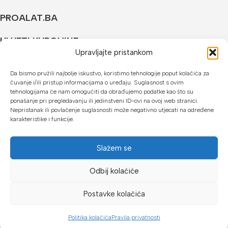
PROALAT.BA
UVJETI KUPOVINE
Upravljajte pristankom
NAČINI PLAĆANJA
Da bismo pružili najbolje iskustvo, koristimo tehnologije poput kolačića za
čuvanje i/ili pristup informacijama o uređaju. Suglasnost s ovim
U našoj web trgovini možete platiti:
tehnologijama će nam omogućiti da obrađujemo podatke kao što su
ponašanje pri pregledavanju ili jedinstveni ID-ovi na ovoj web stranici.
Kreditnim karticama jednokratno ili do 24 rate
Nepristanak ili povlačenje suglasnosti može negativno utjecati na određene
karakteristike i funkcije.
Općom uplatnicom, virmanom, internet bankarstvom
Gotovinom prilikom preuzimanja
Slažem se
Mikrofin do 18 rata
Odbij kolaćiće
Copyright © 2026 Proalat.ba
Postavke kolačića
Politika kolačića
Pravila privatnosti
Dućan
Lista želja
Košarica
Moj račun