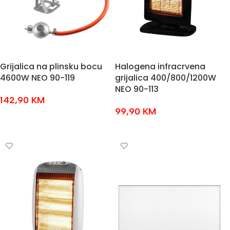
Grijalica na plinsku bocu
Halogena infracrvena
4600W NEO 90-119
grijalica 400/800/1200W
NEO 90-113
142,90
KM
99,90
KM
DODAJ U KOŠARICU
DODAJ U KOŠARICU