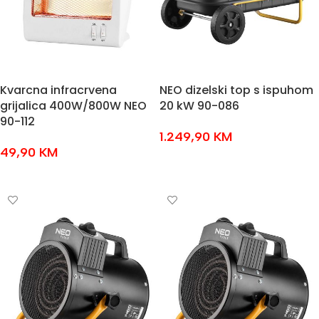
Kvarcna infracrvena
NEO dizelski top s ispuhom
grijalica 400W/800W NEO
20 kW 90-086
90-112
1.249,90
KM
49,90
KM
DODAJ U KOŠARICU
DODAJ U KOŠARICU