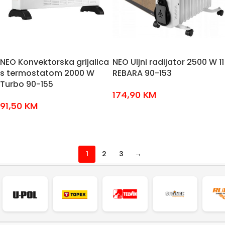
NEO Konvektorska grijalica
NEO Uljni radijator 2500 W 11
s termostatom 2000 W
REBARA 90-153
Turbo 90-155
174,90
KM
91,50
KM
DODAJ U KOŠARICU
DODAJ U KOŠARICU
1
2
3
→