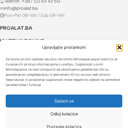
Telefon: +387 (0) 63 113 513
info@proalat.ba
Pon-Pet 08-16h / Sub 08-14h
PROALAT.BA
UVJETI KUPOVINE
Upravljajte pristankom
NAČINI PLAĆANJA
Da bismo pružili najbolje iskustvo, koristimo tehnologije poput kolačića za
čuvanje i/ili pristup informacijama o uređaju. Suglasnost s ovim
U našoj web trgovini možete platiti:
tehnologijama će nam omogućiti da obrađujemo podatke kao što su
ponašanje pri pregledavanju ili jedinstveni ID-ovi na ovoj web stranici.
Kreditnim karticama jednokratno ili do 24 rate
Nepristanak ili povlačenje suglasnosti može negativno utjecati na određene
karakteristike i funkcije.
Općom uplatnicom, virmanom, internet bankarstvom
Gotovinom prilikom preuzimanja
Slažem se
Mikrofin do 18 rata
Odbij kolaćiće
Copyright © 2026 Proalat.ba
Postavke kolačića