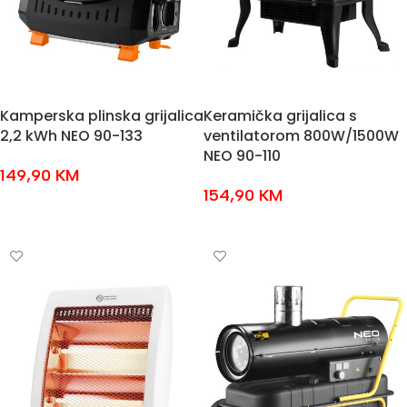
Kamperska plinska grijalica
Keramička grijalica s
2,2 kWh NEO 90-133
ventilatorom 800W/1500W
NEO 90-110
149,90
KM
154,90
KM
DODAJ U KOŠARICU
DODAJ U KOŠARICU