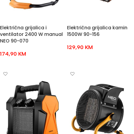
Električna grijalica i
Električna grijalica kamin
ventilator 2400 W manual
1500W 90-156
NEO 90-070
129,90
KM
174,90
KM
DODAJ U KOŠARICU
DODAJ U KOŠARICU