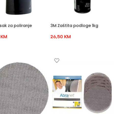
ak za poliranje
3M Zaštita podloge 1kg
0
KM
26,50
KM