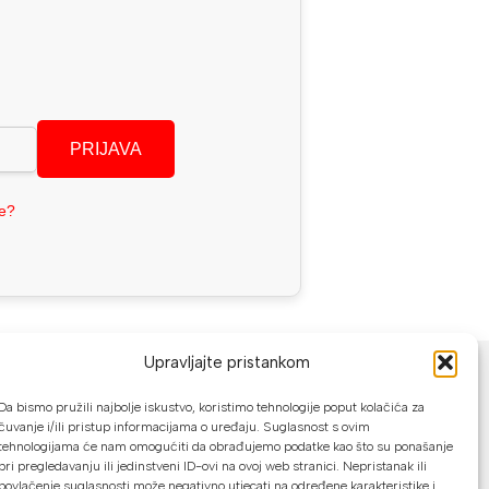
PRIJAVA
se?
NAČINI PLAĆANJA
Upravljajte pristankom
U našoj web trgovini možete platiti:
Da bismo pružili najbolje iskustvo, koristimo tehnologije poput kolačića za
čuvanje i/ili pristup informacijama o uređaju. Suglasnost s ovim
tehnologijama će nam omogućiti da obrađujemo podatke kao što su ponašanje
Kreditnim karticama jednokratno ili do
pri pregledavanju ili jedinstveni ID-ovi na ovoj web stranici. Nepristanak ili
24 rate
povlačenje suglasnosti može negativno utjecati na određene karakteristike i