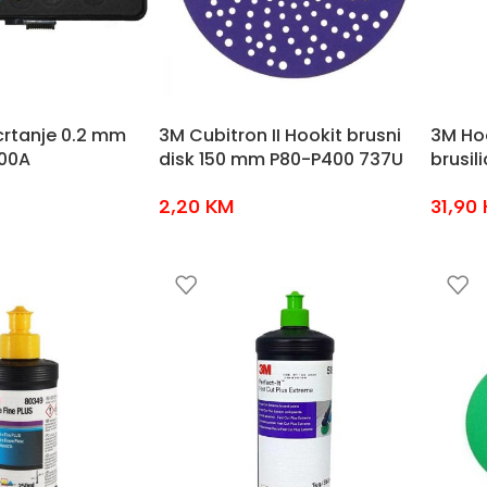
crtanje 0.2 mm
3M Cubitron II Hookit brusni
3M Ho
00A
disk 150 mm P80-P400 737U
brusil
2,20
KM
31,90