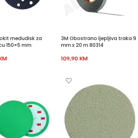
okit međudisk za
3M Obostrano ljepljiva traka 9
icu 150×5 mm
mm x 20 m 80314
KM
109,90
KM