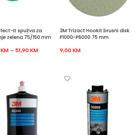
fect-It spužva za
3M Trizact Hookit brusni disk
nje zelena 75/150 mm
P1000-P6000 75 mm
0
KM
–
51,90
KM
9,00
KM