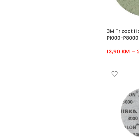
3M Trizact Ho
P1000-P8000
13,90
KM
–