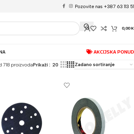
Pozovite nas +387 63 113 5
0,00
K
NA
AKCIJSKA PONU
d 718 proizvoda
Prikaži
20