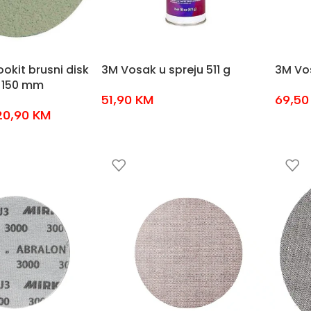
okit brusni disk
3M Vosak u spreju 511 g
3M Vos
 150 mm
51,90
KM
69,5
20,90
KM