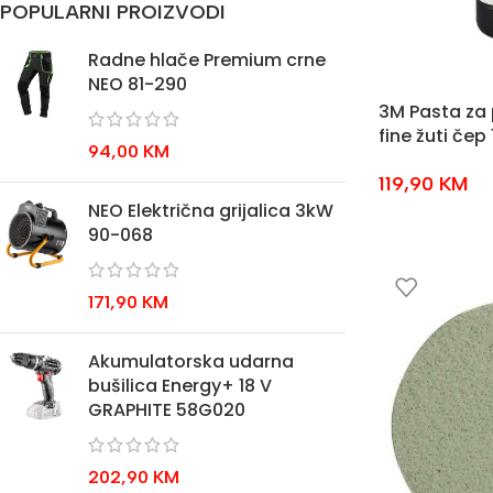
POPULARNI PROIZVODI
Radne hlače Premium crne
NEO 81-290
3M Pasta za 
fine žuti čep
94,00
KM
119,90
KM
NEO Električna grijalica 3kW
90-068
171,90
KM
Akumulatorska udarna
bušilica Energy+ 18 V
GRAPHITE 58G020
202,90
KM