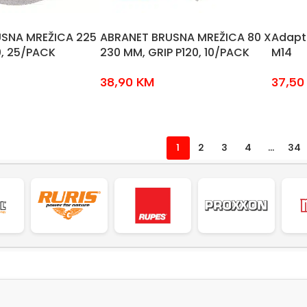
SNA MREŽICA 225
ABRANET BRUSNA MREŽICA 80 X
Adapt
0, 25/PACK
230 MM, GRIP P120, 10/PACK
M14
38,90
KM
37,5
1
2
3
4
…
34