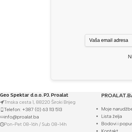
N
Geo Spektar d.o.o. PJ. Proalat
PROALAT.B
Trnska cesta 1, 88220 Široki Brijeg
Moje narudžb
Telefon: +387 (0) 63 113 513
Lista želja
info@proalat.ba
Bodovi i popus
Pon-Pet 08-16h / Sub 08-14h
Kontakt