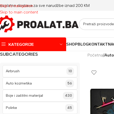
esplatna dostava za sve narudžbe iznad 200 KM
Skip to navigation
Skip to main content
KATEGORIJE
SHOP
BLOG
KONTAKT
NA
SUBCATEGORIES
Početna
/
Auto
Montažni bazeni
Dječji bazeni
Airbrush
10
Jacuzzi
Auto kozmetika
56
Igračke za plažu
Boje i zaštitni materijal
430
Oprema za bazene
Polirke
45