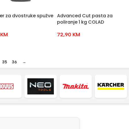
er za dvostruke spužve
Advanced Cut pasta za
poliranje 1 kg COLAD
0
KM
72,90
KM
35
36
→