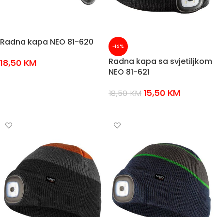
Radna kapa NEO 81-620
-16%
Radna kapa sa svjetiljkom
18,50
KM
NEO 81-621
DODAJ U KOŠARICU
15,50
KM
18,50
KM
DODAJ U KOŠARICU