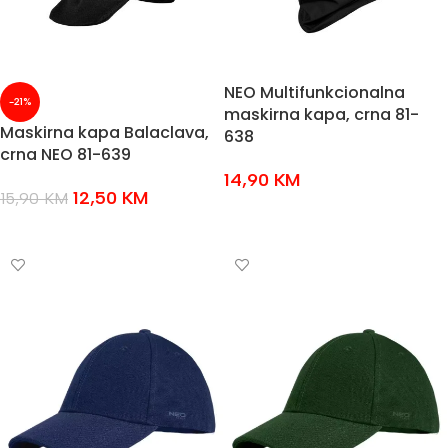
NEO Multifunkcionalna
-21%
maskirna kapa, crna 81-
Maskirna kapa Balaclava,
638
crna NEO 81-639
14,90
KM
12,50
KM
15,90
KM
DODAJ U KOŠARICU
DODAJ U KOŠARICU