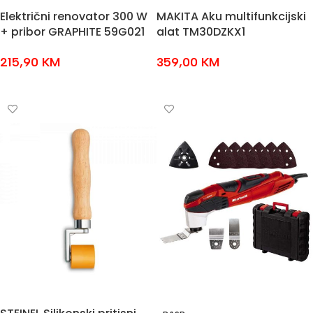
Električni renovator 300 W
MAKITA Aku multifunkcijski
+ pribor GRAPHITE 59G021
alat TM30DZKX1
215,90
KM
359,00
KM
DODAJ U KOŠARICU
DODAJ U KOŠARICU