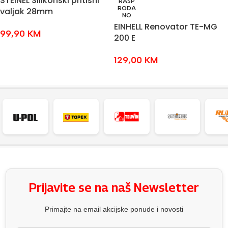
STEINEL Silikonski pritisni
RASP
RODA
valjak 28mm
NO
EINHELL Renovator TE-MG
99,90
KM
200 E
DODAJ U KOŠARICU
129,00
KM
PROČITAJ VIŠE
Prijavite se na naš Newsletter
Primajte na email akcijske ponude i novosti