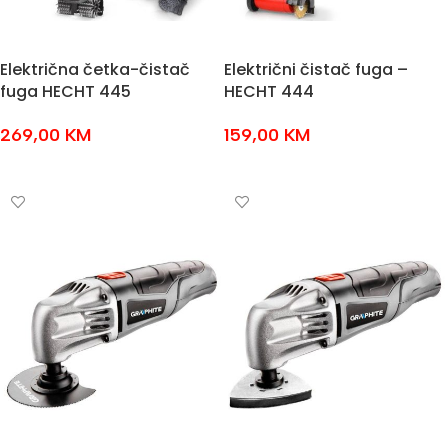
Električna četka-čistač
Električni čistač fuga –
fuga HECHT 445
HECHT 444
269,00
KM
159,00
KM
DODAJ U KOŠARICU
DODAJ U KOŠARICU