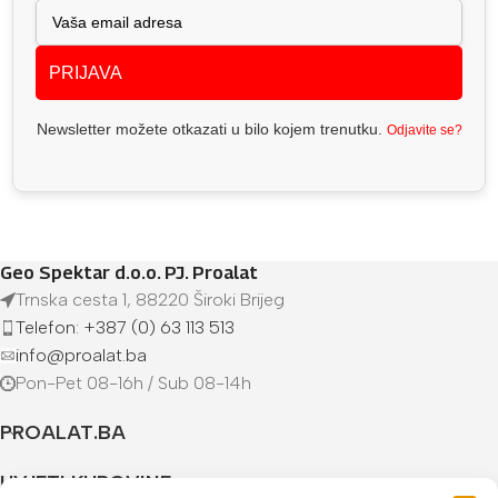
PRIJAVA
Newsletter možete otkazati u bilo kojem trenutku.
Odjavite se?
Geo Spektar d.o.o. PJ. Proalat
Trnska cesta 1, 88220 Široki Brijeg
Telefon: +387 (0) 63 113 513
info@proalat.ba
Pon-Pet 08-16h / Sub 08-14h
PROALAT.BA
UVJETI KUPOVINE