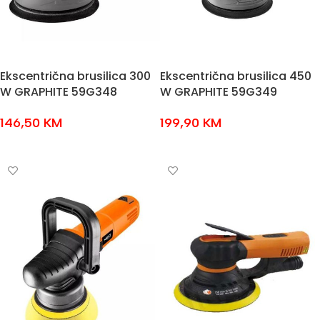
Ekscentrična brusilica 300
Ekscentrična brusilica 450
W GRAPHITE 59G348
W GRAPHITE 59G349
146,50
KM
199,90
KM
DODAJ U KOŠARICU
DODAJ U KOŠARICU