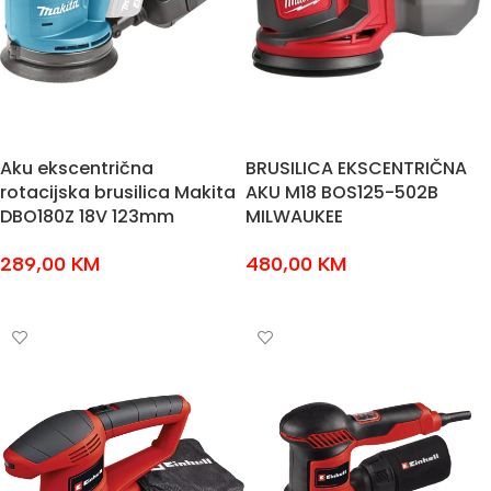
Aku ekscentrična
BRUSILICA EKSCENTRIČNA
rotacijska brusilica Makita
AKU M18 BOS125-502B
DBO180Z 18V 123mm
MILWAUKEE
289,00
KM
480,00
KM
DODAJ U KOŠARICU
DODAJ U KOŠARICU