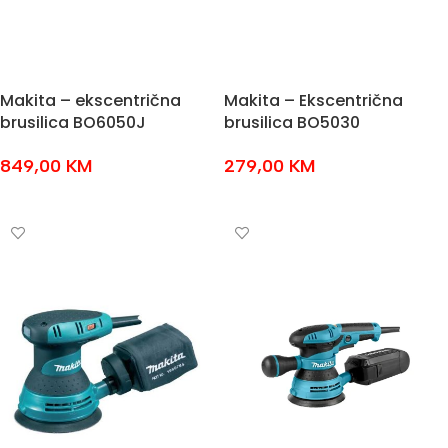
Makita – ekscentrična
Makita – Ekscentrična
brusilica BO6050J
brusilica BO5030
849,00
KM
279,00
KM
DODAJ U KOŠARICU
DODAJ U KOŠARICU