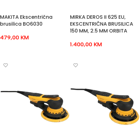
MAKITA Ekscentrična
MIRKA DEROS II 625 EU,
brusilica BO6030
EKSCENTRIČNA BRUSILICA
150 MM, 2.5 MM ORBITA
479,00
KM
1.400,00
KM
DODAJ U KOŠARICU
DODAJ U KOŠARICU