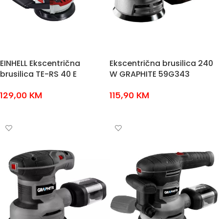
EINHELL Ekscentrična
Ekscentrična brusilica 240
brusilica TE-RS 40 E
W GRAPHITE 59G343
129,00
KM
115,90
KM
DODAJ U KOŠARICU
DODAJ U KOŠARICU