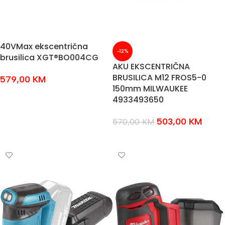
40VMax ekscentrična
-12%
brusilica XGT®BO004CG
AKU EKSCENTRIČNA
BRUSILICA M12 FROS5-0
579,00
KM
150mm MILWAUKEE
DODAJ U KOŠARICU
4933493650
503,00
KM
570,00
KM
DODAJ U KOŠARICU