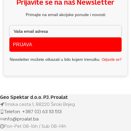
Prijavite se na naš Newsletter
Primajte na email akcijske ponude i novosti
PRIJAVA
Newsletter možete otkazati u bilo kojem trenutku.
Odjavite se?
Geo Spektar d.o.o. PJ. Proalat
Trnska cesta 1, 88220 Široki Brijeg
Telefon: +387 (0) 63 113 513
info@proalat.ba
Pon-Pet 08-16h / Sub 08-14h