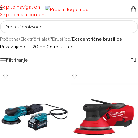
Skip to navigation
Skip to main content
Početna
/
Električni alati
/
Brusilice
/
Ekscentrične brusilice
Prikazujemo 1–20 od 26 rezultata
Filtriranje