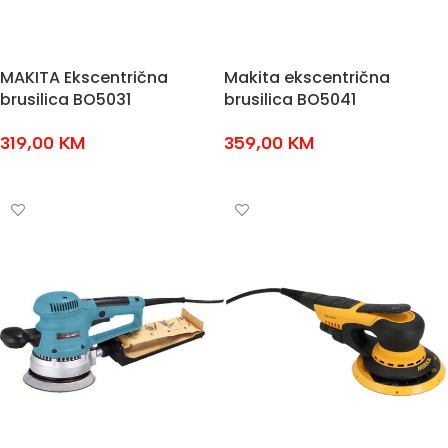
MAKITA Ekscentrična
Makita ekscentrična
brusilica BO5031
brusilica BO5041
319,00
KM
359,00
KM
DODAJ U KOŠARICU
DODAJ U KOŠARICU