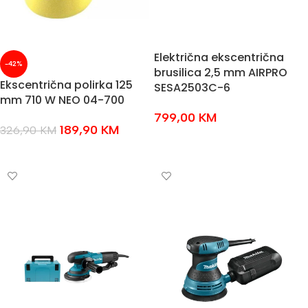
Električna ekscentrična
-42%
brusilica 2,5 mm AIRPRO
Ekscentrična polirka 125
SESA2503C-6
mm 710 W NEO 04-700
799,00
KM
189,90
KM
326,90
KM
DODAJ U KOŠARICU
DODAJ U KOŠARICU