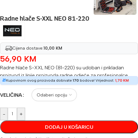
Radne hlače S-XXL NEO 81-220
Cijena dostave:
10,00 KM
56,90
KM
Radne hlače S-XXL NEO (81-220) su udoban i prikladan
proizvod iz linije proizvoda radne odjeće za profesionalce.
🎁
Kupovinom ovog proizvoda dobivate
170
bodova! Vrijednost:
1,70
KM
VELIČINA
-
+
DODAJ U KOŠARICU