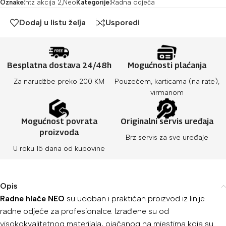
Oznake:
htz akcija 2
,
Neo
Kategorije:
Radna odjeća
Dodaj u listu želja
Usporedi
Besplatna dostava 24/48h
Mogućnosti plaćanja
Za narudžbe preko 200 KM
Pouzećem, karticama (na rate),
virmanom
Mogućnost povrata
Originalni servis uređaja
proizvoda
Brz servis za sve uređaje
U roku 15 dana od kupovine
Opis
Radne hlače NEO
su udoban i praktičan proizvod iz linije
radne odjeće za profesionalce. Izrađene su od
visokokvalitetnog materijala, ojačanog na mjestima koja su