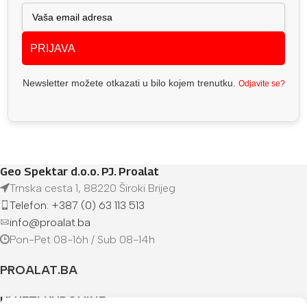
PRIJAVA
Newsletter možete otkazati u bilo kojem trenutku.
Odjavite se?
Geo Spektar d.o.o. PJ. Proalat
Trnska cesta 1, 88220 Široki Brijeg
Telefon: +387 (0) 63 113 513
info@proalat.ba
Pon-Pet 08-16h / Sub 08-14h
PROALAT.BA
UVJETI KUPOVINE