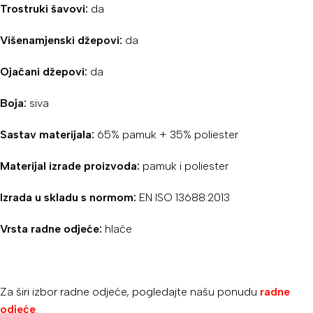
Trostruki šavovi:
da
Višenamjenski džepovi:
da
Ojačani džepovi:
da
Boja:
siva
Sastav materijala:
65% pamuk + 35% poliester
Materijal izrade proizvoda:
pamuk i poliester
Izrada u skladu s normom:
EN ISO 13688:2013
Vrsta radne odjeće:
hlače
Za širi izbor radne odjeće, pogledajte našu ponudu
radne
odjeće
.