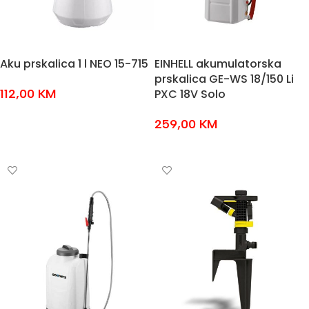
Aku prskalica 1 l NEO 15-715
EINHELL akumulatorska
prskalica GE-WS 18/150 Li
112,00
KM
PXC 18V Solo
DODAJ U KOŠARICU
259,00
KM
DODAJ U KOŠARICU