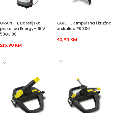
GRAPHITE Baterijska
KARCHER Impulsna i kružna
prskalica Energy+ 18 V
prskalica PS 300
58GE106
40,90
KM
215,90
KM
DODAJ U KOŠARICU
DODAJ U KOŠARICU