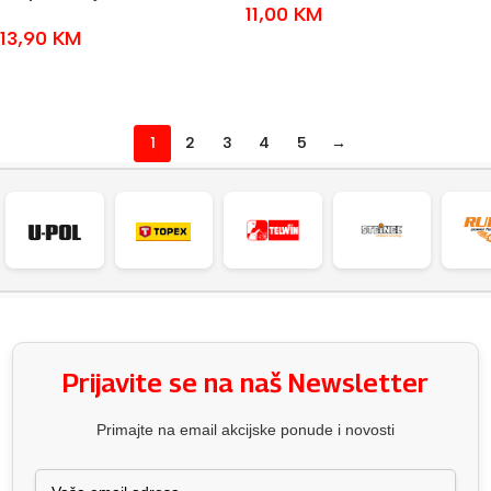
11,00
KM
13,90
KM
DODAJ U KOŠARICU
DODAJ U KOŠARICU
1
2
3
4
5
→
Prijavite se na naš Newsletter
Primajte na email akcijske ponude i novosti