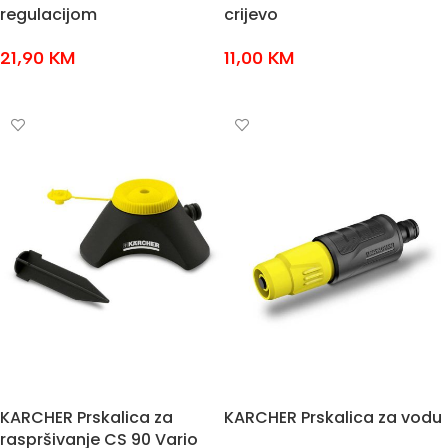
regulacijom
crijevo
21,90
KM
11,00
KM
DODAJ U KOŠARICU
DODAJ U KOŠARICU
KARCHER Prskalica za
KARCHER Prskalica za vodu
raspršivanje CS 90 Vario