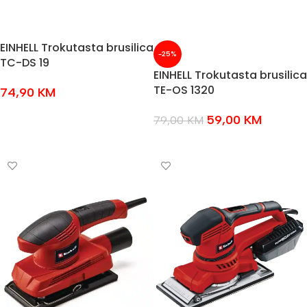
EINHELL Trokutasta brusilica
-25%
TC-DS 19
EINHELL Trokutasta brusilica
TE-OS 1320
74,90
KM
DODAJ U KOŠARICU
59,00
KM
79,00
KM
DODAJ U KOŠARICU