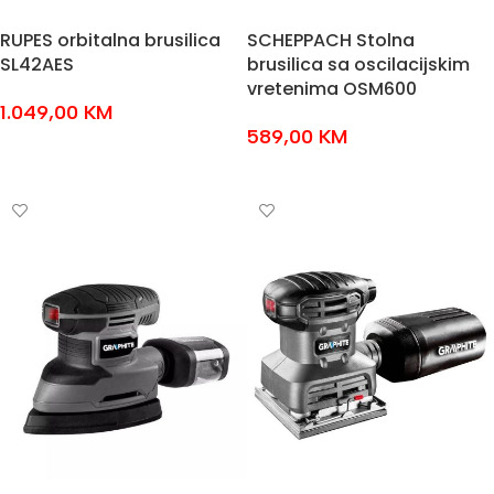
RUPES orbitalna brusilica
SCHEPPACH Stolna
SL42AES
brusilica sa oscilacijskim
vretenima OSM600
1.049,00
KM
589,00
KM
DODAJ U KOŠARICU
DODAJ U KOŠARICU