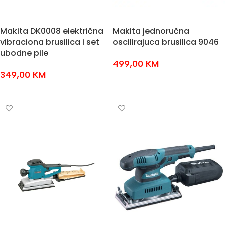
Makita DK0008 električna
Makita jednoručna
vibraciona brusilica i set
oscilirajuca brusilica 9046
ubodne pile
499,00
KM
349,00
KM
DODAJ U KOŠARICU
DODAJ U KOŠARICU