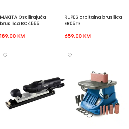
MAKITA Oscilirajuća
RUPES orbitalna brusilica
brusilica BO4555
ER05TE
189,00
KM
659,00
KM
DODAJ U KOŠARICU
DODAJ U KOŠARICU