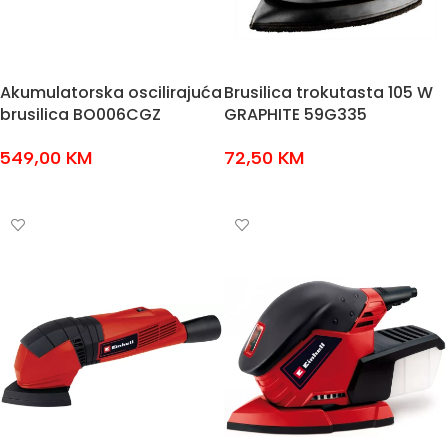
Akumulatorska oscilirajuća
Brusilica trokutasta 105 W
brusilica BO006CGZ
GRAPHITE 59G335
549,00
KM
72,50
KM
DODAJ U KOŠARICU
DODAJ U KOŠARICU