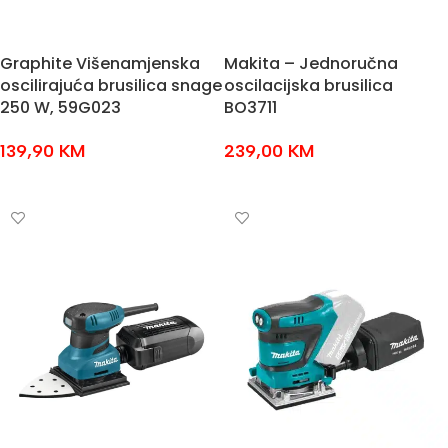
Graphite Višenamjenska
Makita – Jednoručna
oscilirajuća brusilica snage
oscilacijska brusilica
250 W, 59G023
BO3711
139,90
KM
239,00
KM
DODAJ U KOŠARICU
DODAJ U KOŠARICU