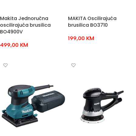
Makita Jednoručna
MAKITA Oscilirajuća
oscilirajuća brusilica
brusilica BO3710
BO4900V
199,00
KM
499,00
KM
DODAJ U KOŠARICU
DODAJ U KOŠARICU