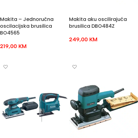
Makita – Jednoručna
Makita aku oscilirajuća
oscilacijska brusilica
brusilica DBO484Z
BO4565
249,00
KM
219,00
KM
DODAJ U KOŠARICU
DODAJ U KOŠARICU