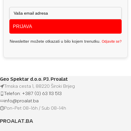
PRIJAVA
Newsletter možete otkazati u bilo kojem trenutku.
Odjavite se?
Geo Spektar d.o.o. PJ. Proalat
Trnska cesta 1, 88220 Široki Brijeg
Telefon: +387 (0) 63 113 513
info@proalat.ba
Pon-Pet 08-16h / Sub 08-14h
PROALAT.BA