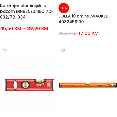
Kutomjer aluminijski s
-13%
bazom DIN875/2 NEO 72-
LIBELA 10 cm MILWAUKEE
032/72-034
4932459100
45,50
KM
–
89,90
KM
17,50
KM
20,00
KM
ODABERI OPCIJE
DODAJ U KOŠARICU