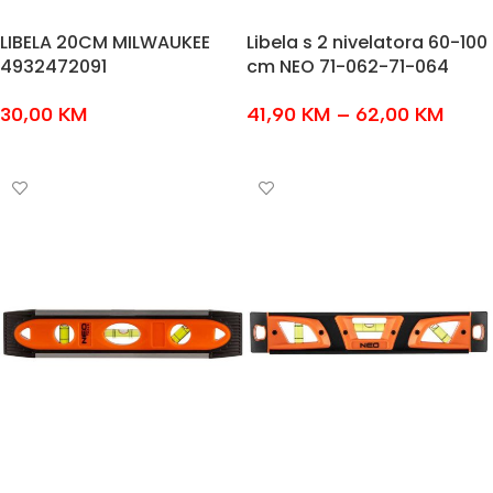
LIBELA 20CM MILWAUKEE
Libela s 2 nivelatora 60-100
4932472091
cm NEO 71-062-71-064
30,00
KM
41,90
KM
–
62,00
KM
DODAJ U KOŠARICU
ODABERI OPCIJE