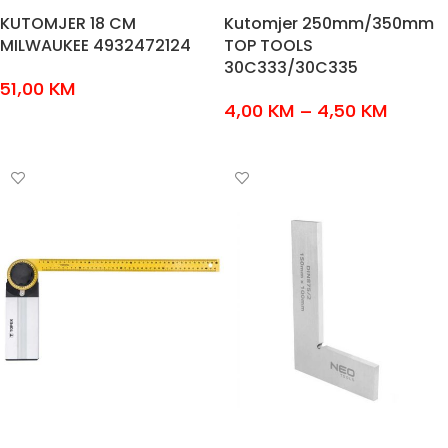
KUTOMJER 18 CM
Kutomjer 250mm/350mm
MILWAUKEE 4932472124
TOP TOOLS
30C333/30C335
51,00
KM
4,00
KM
–
4,50
KM
DODAJ U KOŠARICU
ODABERI OPCIJE