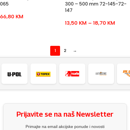
065
300 – 500 mm 72-145-72-
147
66,80
KM
13,50
KM
–
18,70
KM
DODAJ U KOŠARICU
ODABERI OPCIJE
1
2
→
Prijavite se na naš Newsletter
Primajte na email akcijske ponude i novosti