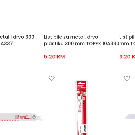
metal i drvo 300
List pile za metal, drvo i
List p
0A337
plastiku 300 mm TOPEX 10A330
mm TO
5,20
KM
3,20