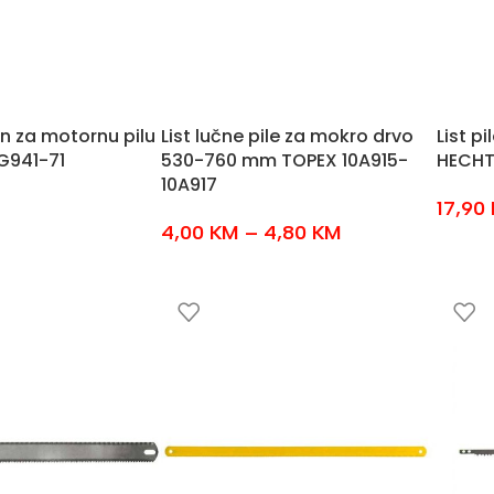
n za motornu pilu
List lučne pile za mokro drvo
List p
G941-71
530-760 mm TOPEX 10A915-
HECHT
10A917
17,90
4,00
KM
–
4,80
KM