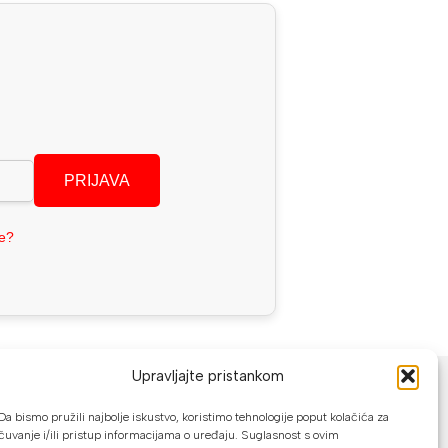
PRIJAVA
se?
NAČINI PLAĆANJA
Upravljajte pristankom
U našoj web trgovini možete platiti:
Da bismo pružili najbolje iskustvo, koristimo tehnologije poput kolačića za
čuvanje i/ili pristup informacijama o uređaju. Suglasnost s ovim