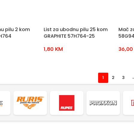
nu pilu 2 kom
List za ubodnu pilu 25 kom
Mač z
H764
GRAPHITE 57H764-25
58G94
1,80
KM
36,0
1
2
3