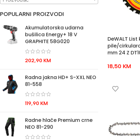
POPULARNI PROIZVODI
Akumulatorska udarna
bušilica Energy+ 18 V
DeWALT List 
GRAPHITE 58G020
pile/cirkulara
mm 24 Z DT1
202,90
KM
18,50
KM
Radna jakna HD+ S-XXL NEO
81-558
119,90
KM
Radne hlače Premium crne
NEO 81-290