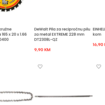
kružne
DeWalt Pila za recipročnu pilu
EINHEL
 165 x 20 x 1.66
za metal EXTREME 228 mm
kom
0400
DT2308L-QZ
16,90
9,90
KM