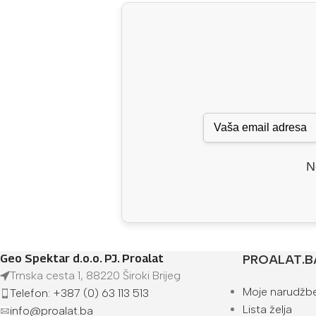
N
Geo Spektar d.o.o. PJ. Proalat
PROALAT.B
Trnska cesta 1, 88220 Široki Brijeg
Moje narudžb
Telefon: +387 (0) 63 113 513
Lista želja
info@proalat.ba