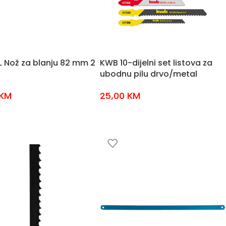
L Nož za blanju 82 mm 2
KWB 10-dijelni set listova za
ubodnu pilu drvo/metal
KM
25,00
KM