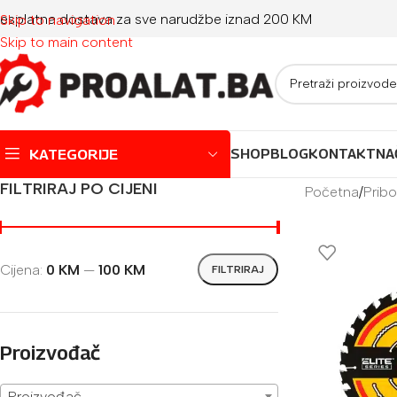
esplatna dostava za sve narudžbe iznad 200 KM
Skip to navigation
Skip to main content
KATEGORIJE
SHOP
BLOG
KONTAKT
NA
FILTRIRAJ PO CIJENI
Početna
/
Pribo
Montažni bazeni
Dječji bazeni
Cijena:
0 KM
—
100 KM
FILTRIRAJ
Jacuzzi
Igračke za plažu
Oprema za bazene
Proizvođač
Proizvođač