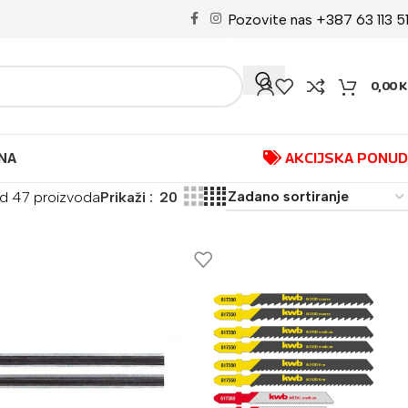
Pozovite nas +387 63 113 5
0,00
K
NA
AKCIJSKA PONU
od 47 proizvoda
Prikaži
20