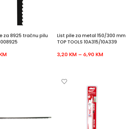
ile za 8925 tračnu pilu
List pile za metal 150/300 mm
008925
TOP TOOLS 10A315/10A339
KM
3,20
KM
–
6,90
KM