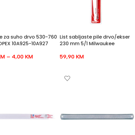
ile za suho drvo 530-760
List sabljaste pile drvo/ekser
PEX 10A925-10A927
230 mm 5/1 Milwaukee
KM
–
4,00
KM
59,90
KM