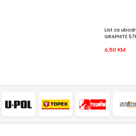
List za ubod
GRAPHITE 57
6,50
KM