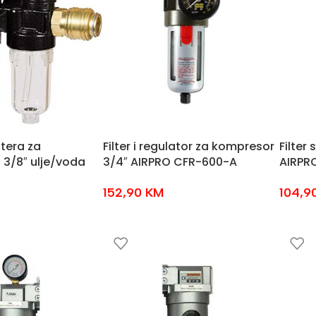
ltera za
Filter i regulator za kompresor
Filter
 3/8″ ulje/voda
3/4″ AIRPRO CFR-600-A
AIRPR
152,90
KM
104,9