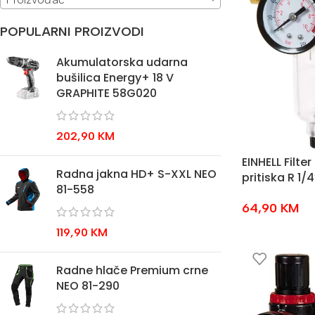
POPULARNI PROIZVODI
Akumulatorska udarna
bušilica Energy+ 18 V
GRAPHITE 58G020
202,90
KM
EINHELL Filter
Radna jakna HD+ S-XXL NEO
pritiska R 1/4
81-558
64,90
KM
119,90
KM
Radne hlače Premium crne
NEO 81-290