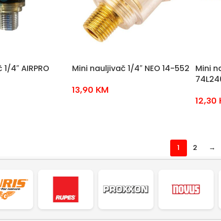
č 1/4″ AIRPRO
Mini nauljivač 1/4″ NEO 14-552
Mini n
74L24
13,90
KM
12,30
1
2
→