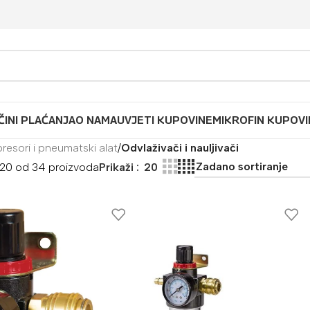
ČINI PLAĆANJA
O NAMA
UVJETI KUPOVINE
MIKROFIN KUPOVI
esori i pneumatski alat
/
Odvlaživači i nauljivači
1–20 od 34 proizvoda
Prikaži
20