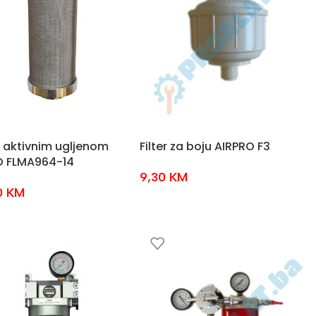
 s aktivnim ugljenom
Filter za boju AIRPRO F3
O FLMA964-14
9,30
KM
0
KM