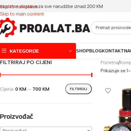
esplatna dostava za sve narudžbe iznad 200 KM
Skip to navigation
Skip to main content
KATEGORIJE
SHOP
BLOG
KONTAKT
NA
FILTRIRAJ PO CIJENI
Početna
/
Kompr
Prikazuje se 
Montažni bazeni
Dječji bazeni
Cijena:
0 KM
—
700 KM
FILTRIRAJ
Jacuzzi
Igračke za plažu
Oprema za bazene
Proizvođač
Proizvođač