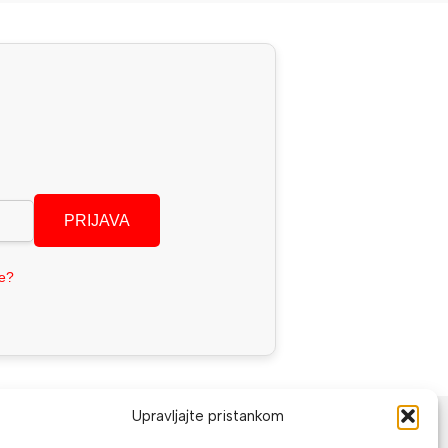
PRIJAVA
se?
NAČINI PLAĆANJA
Upravljajte pristankom