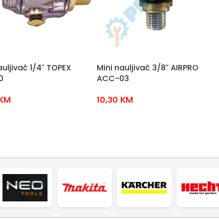
auljivač 1/4″ TOPEX
Mini nauljivač 3/8″ AIRPRO
0
ACC-03
KM
10,30
KM