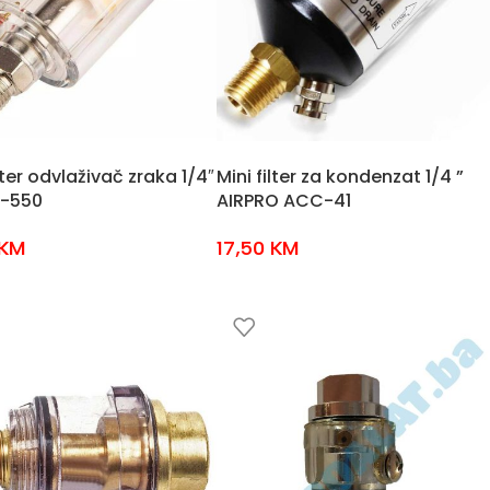
ilter odvlaživač zraka 1/4″
Mini filter za kondenzat 1/4 ”
4-550
AIRPRO ACC-41
KM
17,50
KM