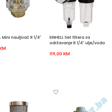
L Mini nauljivač R 1/4″
EINHELL Set filtera za
održavanje R 1/4″ ulje/voda
KM
119,00
KM