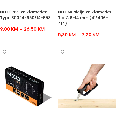
NEO Čavli za klamerice
NEO Municija za klamericu
Type 300 14-650/14-658
Tip G 6-14 mm (41E406-
414)
9,00
KM
–
26,50
KM
5,30
KM
–
7,20
KM
ODABERI OPCIJE
ODABERI OPCIJE