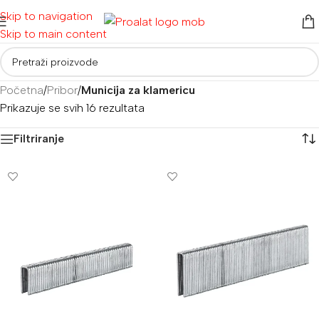
Skip to navigation
Skip to main content
Početna
/
Pribor
/
Municija za klamericu
Prikazuje se svih 16 rezultata
Filtriranje