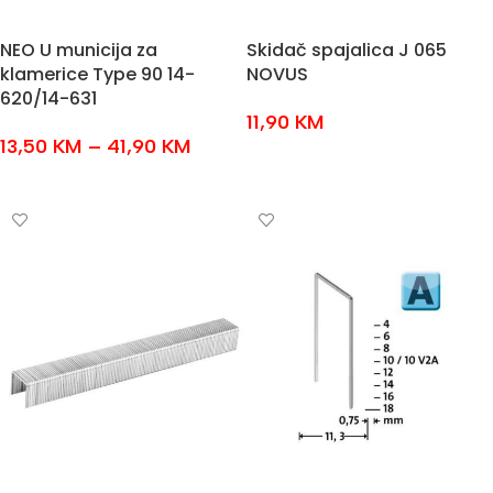
NEO U municija za
Skidač spajalica J 065
klamerice Type 90 14-
NOVUS
620/14-631
11,90
KM
13,50
KM
–
41,90
KM
DODAJ U KOŠARICU
ODABERI OPCIJE