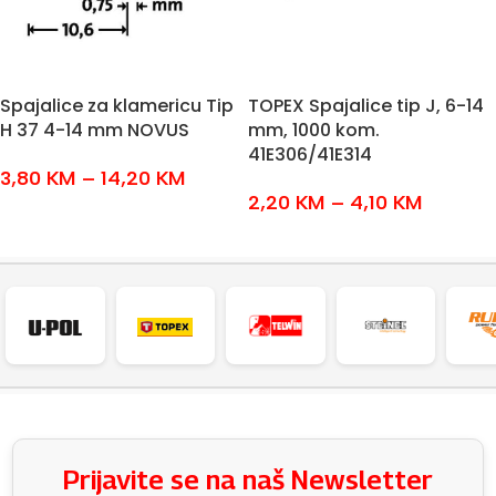
Spajalice za klamericu Tip
TOPEX Spajalice tip J, 6-14
H 37 4-14 mm NOVUS
mm, 1000 kom.
41E306/41E314
3,80
KM
–
14,20
KM
2,20
KM
–
4,10
KM
ODABERI OPCIJE
ODABERI OPCIJE
Prijavite se na naš Newsletter