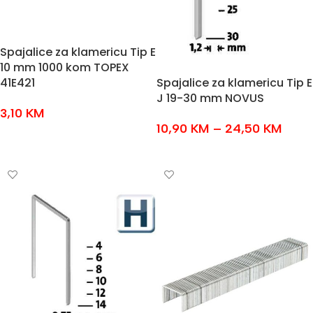
Spajalice za klamericu Tip E
10 mm 1000 kom TOPEX
Spajalice za klamericu Tip E
41E421
J 19-30 mm NOVUS
3,10
KM
10,90
KM
–
24,50
KM
DODAJ U KOŠARICU
ODABERI OPCIJE