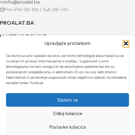
info@proalat.ba
Pon-Pet 08-16h / Sub 08-14h
PROALAT.BA
UVJETI KUPOVINE
Upravljajte pristankom
NAČINI PLAĆANJA
Da bismo pružili najbolje iskustvo, koristimo tehnologije poput kolačića za
čuvanje i/ili pristup informacijama o uređaju. Suglasnost s ovim
U našoj web trgovini možete platiti:
tehnologijama će nam omogućiti da obrađujemo podatke kao što su
ponašanje pri pregledavanju ili jedinstveni ID-ovi na ovoj web stranici.
Kreditnim karticama jednokratno ili do 24 rate
Nepristanak ili povlačenje suglasnosti može negativno utjecati na određene
karakteristike i funkcije.
Općom uplatnicom, virmanom, internet bankarstvom
Gotovinom prilikom preuzimanja
Slažem se
Mikrofin do 18 rata
Odbij kolaćiće
Copyright © 2026 Proalat.ba
Postavke kolačića