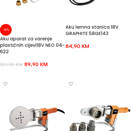
Aku lemna stanica 18V
-31%
GRAPHITE 58GE143
Aku aparat za varenje
plastičnih cijevi18V NEO 04-
84,90
KM
622
DODAJ U KOŠARICU
89,90
KM
129,90
KM
DODAJ U KOŠARICU