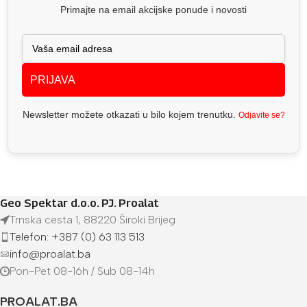
Primajte na email akcijske ponude i novosti
PRIJAVA
Newsletter možete otkazati u bilo kojem trenutku.
Odjavite se?
Geo Spektar d.o.o. PJ. Proalat
Trnska cesta 1, 88220 Široki Brijeg
Telefon: +387 (0) 63 113 513
info@proalat.ba
Pon-Pet 08-16h / Sub 08-14h
PROALAT.BA