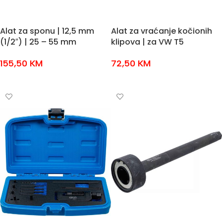
Alat za sponu | 12,5 mm
Alat za vraćanje kočionih
(1/2″) | 25 – 55 mm
klipova | za VW T5
155,50
KM
72,50
KM
DODAJ U KOŠARICU
DODAJ U KOŠARICU