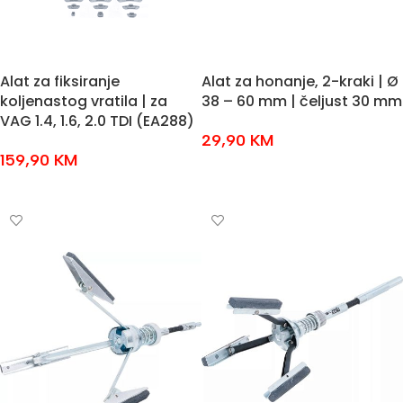
Alat za fiksiranje
Alat za honanje, 2-kraki | Ø
koljenastog vratila | za
38 – 60 mm | čeljust 30 mm
VAG 1.4, 1.6, 2.0 TDI (EA288)
29,90
KM
159,90
KM
DODAJ U KOŠARICU
DODAJ U KOŠARICU