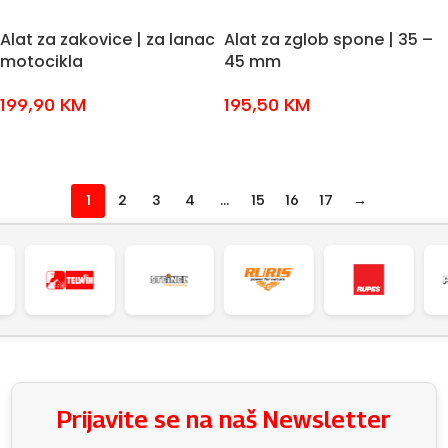
Alat za zakovice | za lanac
Alat za zglob spone | 35 –
motocikla
45 mm
199,90
KM
195,50
KM
DODAJ U KOŠARICU
DODAJ U KOŠARICU
1
2
3
4
…
15
16
17
→
Prijavite se na naš Newsletter