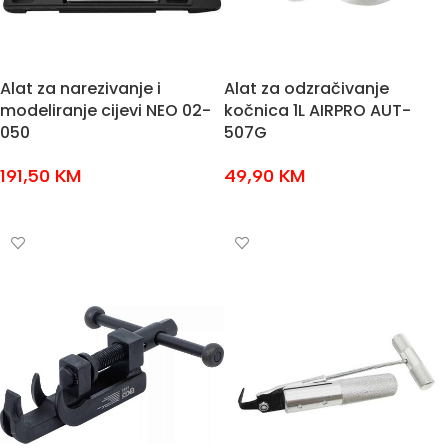
Alat za narezivanje i
Alat za odzračivanje
modeliranje cijevi NEO 02-
kočnica 1L AIRPRO AUT-
050
507G
191,50
KM
49,90
KM
DODAJ U KOŠARICU
DODAJ U KOŠARICU