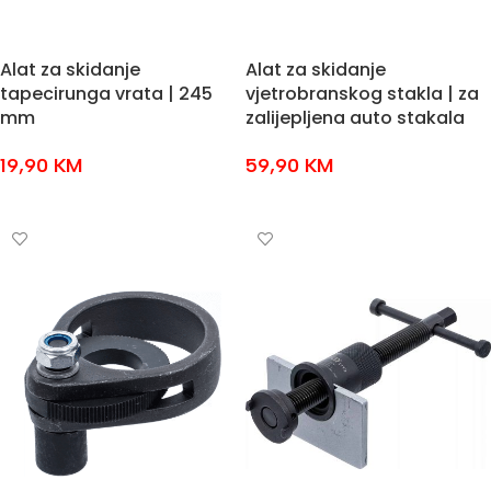
Alat za skidanje
Alat za skidanje
tapecirunga vrata | 245
vjetrobranskog stakla | za
mm
zalijepljena auto stakala
19,90
KM
59,90
KM
DODAJ U KOŠARICU
DODAJ U KOŠARICU