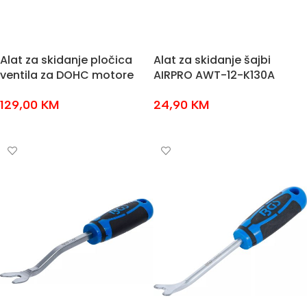
Alat za skidanje pločica
Alat za skidanje šajbi
ventila za DOHC motore
AIRPRO AWT-12-K130A
129,00
KM
24,90
KM
DODAJ U KOŠARICU
DODAJ U KOŠARICU