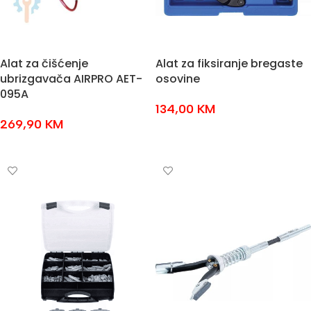
Alat za čišćenje
Alat za fiksiranje bregaste
ubrizgavača AIRPRO AET-
osovine
095A
134,00
KM
269,90
KM
DODAJ U KOŠARICU
DODAJ U KOŠARICU