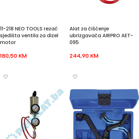
11-218 NEO TOOLS rezač
Alat za čišćenje
sjedišta ventila za dizel
ubrizgavača AIRPRO AET-
motor
095
180,50
KM
244,90
KM
DODAJ U KOŠARICU
DODAJ U KOŠARICU