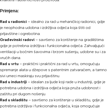
Primjena:
Rad u radionici
– idealno za rad u mehaničkoj radionici, gdje
je neophodna udobna i izdržljiva odjeća koja štiti od
prljavštine i ogrebotina.
Građevinski radovi
– savršeno za korištenje na gradilištima
gdje je potrebna izdržljiva i funkcionalna odjeća. Zahvaljujući
ventilaciji u bočnim šavovima i brzom sušenju, udobne su i za
vrućih dana.
Rad u vrtu
– praktični i praktični za rad u vrtu, omogućuju
spremanje alata u džepove s patentnim zatvaračem, a tamno
sivi umeci maskiraju svu prljavštinu.
Rad u industriji
– idealan za ljude koji rade u industriji, gdje je
potrebna udobna i izdržljiva odjeća koja pruža udobnost i
zaštitu pri dugom nošenju.
Rad u skladištu
– savršeno za korištenje u skladištu, gdje je
potrebna izdržljiva i funkcionalna odjeća, koja omogućuje