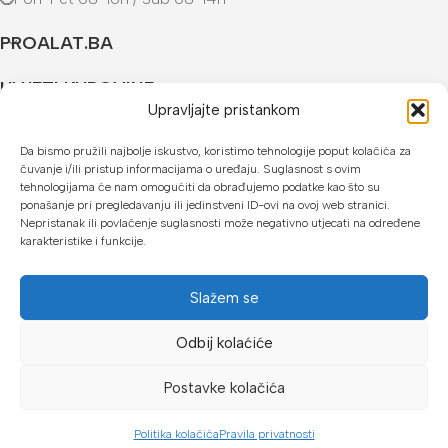
PROALAT.BA
UVJETI KUPOVINE
Upravljajte pristankom
NAČINI PLAĆANJA
Da bismo pružili najbolje iskustvo, koristimo tehnologije poput kolačića za
čuvanje i/ili pristup informacijama o uređaju. Suglasnost s ovim
U našoj web trgovini možete platiti:
tehnologijama će nam omogućiti da obrađujemo podatke kao što su
ponašanje pri pregledavanju ili jedinstveni ID-ovi na ovoj web stranici.
Kreditnim karticama jednokratno ili do 24 rate
Nepristanak ili povlačenje suglasnosti može negativno utjecati na određene
karakteristike i funkcije.
Općom uplatnicom, virmanom, internet bankarstvom
Gotovinom prilikom preuzimanja
Slažem se
Mikrofin do 18 rata
Odbij kolaćiće
Copyright © 2026 Proalat.ba
Postavke kolačića
Politika kolačića
Pravila privatnosti
Dućan
Lista želja
Košarica
Moj račun