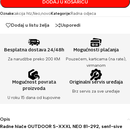
DODAJ U KOŠARICU
Oznake:
akcija htz
,
Neo
,
novo
Kategorije:
Radna odjeća
Dodaj u listu želja
Usporedi
Besplatna dostava 24/48h
Mogućnosti plaćanja
Za narudžbe preko 200 KM
Pouzećem, karticama (na rate),
virmanom
Mogućnost povrata
Originalni servis uređaja
proizvoda
Brz servis za sve uređaje
U roku 15 dana od kupovine
Opis
Radne hlače OUTDOOR S-XXXL NEO 81-292, senf-sive