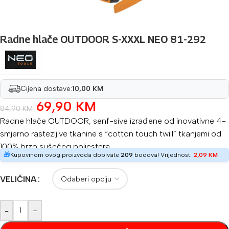
Radne hlače OUTDOOR S-XXXL NEO 81-292
Cijena dostave:
10,00 KM
69,90
KM
84,90
KM
Radne hlače OUTDOOR, senf-sive izrađene od inovativne 4-
smjerno rastezljive tkanine s “cotton touch twill” tkanjemi od
100% brzo sušećeg poliestera
🎁
Kupovinom ovog proizvoda dobivate
209
bodova! Vrijednost:
2,09
KM
VELIČINA
-
+