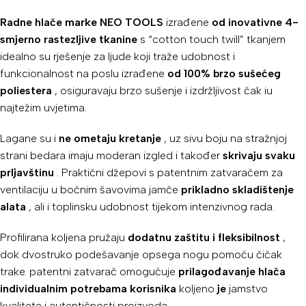
Radne hlače marke NEO TOOLS
izrađene
od inovativne 4-
smjerno rastezljive tkanine
s “cotton touch twill” tkanjem
idealno su rješenje za ljude koji traže udobnost i
funkcionalnost na poslu izrađene
od 100% brzo sušećeg
poliestera
, osiguravaju brzo sušenje i izdržljivost čak iu
najtežim uvjetima.
Lagane su i
ne ometaju kretanje
, uz sivu boju na stražnjoj
strani bedara imaju moderan izgled i također
skrivaju svaku
prljavštinu
. Praktični džepovi s patentnim zatvaračem za
ventilaciju u bočnim šavovima jamče
prikladno skladištenje
alata
, ali i toplinsku udobnost tijekom intenzivnog rada.
Profilirana koljena pružaju
dodatnu zaštitu i fleksibilnost
,
dok dvostruko podešavanje opsega nogu pomoću čičak
trake. patentni zatvarač omogućuje
prilagođavanje hlača
individualnim potrebama korisnika
koljeno
je
jamstvo
kvalitete i autentičnosti proizvoda.