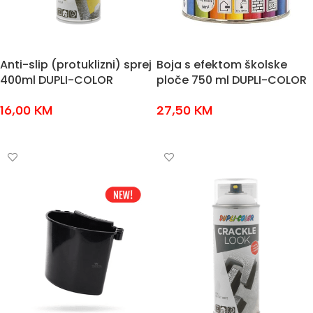
Anti-slip (protuklizni) sprej
Boja s efektom školske
400ml DUPLI-COLOR
ploče 750 ml DUPLI-COLOR
16,00
KM
27,50
KM
DODAJ U KOŠARICU
DODAJ U KOŠARICU