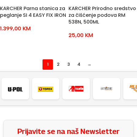
KARCHER Parna stanica za
KARCHER Prirodno sredstvo
peglanje SI 4 EASY FIX IRON
za čišćenje podova RM
538N, 500ML
1.399,00
KM
25,00
KM
DODAJ U KOŠARICU
DODAJ U KOŠARICU
1
2
3
4
→
Prijavite se na naš Newsletter