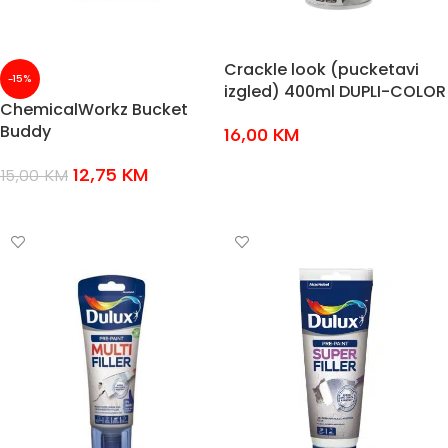
Crackle look (pucketavi
-15%
izgled) 400ml DUPLI-COLOR
ChemicalWorkz Bucket
Buddy
16,00
KM
ODABERI OPCIJE
12,75
KM
15,00
KM
DODAJ U KOŠARICU