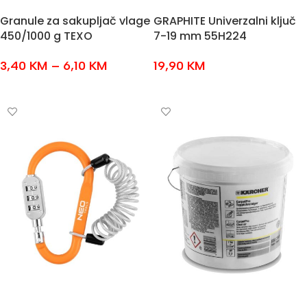
Granule za sakupljač vlage
GRAPHITE Univerzalni ključ
450/1000 g TEXO
7-19 mm 55H224
3,40
KM
–
6,10
KM
19,90
KM
ODABERI OPCIJE
DODAJ U KOŠARICU