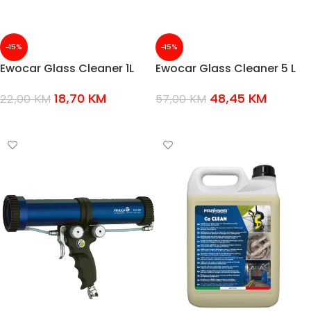
-15%
-15%
Ewocar Glass Cleaner 1L
Ewocar Glass Cleaner 5 L
18,70
KM
48,45
KM
22,00
KM
57,00
KM
DODAJ U KOŠARICU
DODAJ U KOŠARICU