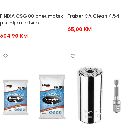
FINIXA CSG 00 pneumatski
Fraber CA Clean 4.54l
pištolj za brtvilo
65,00
KM
604,90
KM
DODAJ U KOŠARICU
DODAJ U KOŠARICU