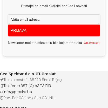
Primajte na email akcijske ponude i novosti
PRIJAVA
Newsletter možete otkazati u bilo kojem trenutku.
Odjavite se?
Geo Spektar d.o.o. PJ. Proalat
Trnska cesta 1, 88220 Široki Brijeg
Telefon: +387 (0) 63 113 513
info@proalat.ba
Pon-Pet 08-16h / Sub 08-14h