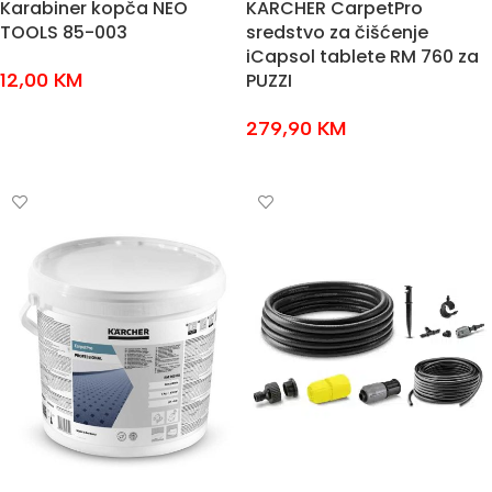
Karabiner kopča NEO
KARCHER CarpetPro
TOOLS 85-003
sredstvo za čišćenje
iCapsol tablete RM 760 za
12,00
KM
PUZZI
DODAJ U KOŠARICU
279,90
KM
DODAJ U KOŠARICU