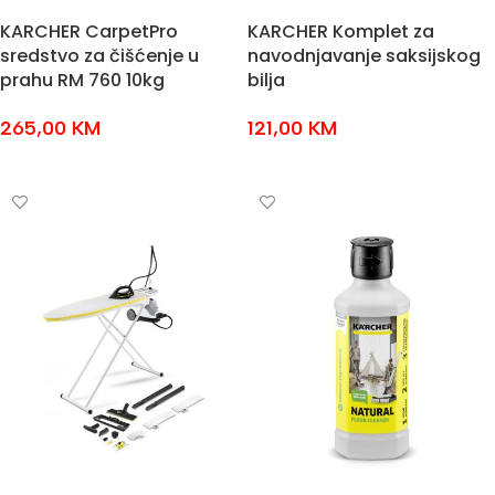
KARCHER CarpetPro
KARCHER Komplet za
sredstvo za čišćenje u
navodnjavanje saksijskog
prahu RM 760 10kg
bilja
265,00
KM
121,00
KM
DODAJ U KOŠARICU
DODAJ U KOŠARICU