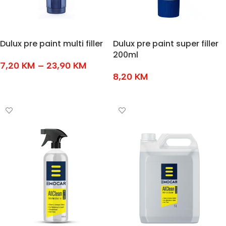
Dulux pre paint multi filler
Dulux pre paint super filler
200ml
7,20
KM
–
23,90
KM
8,20
KM
ODABERI OPCIJE
DODAJ U KOŠARICU