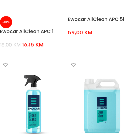
Ewocar AllClean APC 5l
-10%
Ewocar AllClean APC 1l
59,00
KM
DODAJ U KOŠARICU
16,15
KM
18,00
KM
DODAJ U KOŠARICU