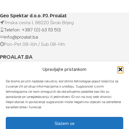
Geo Spektar d.o.o. PJ. Proalat
Trnska cesta 1, 88220 Široki Brijeg
Telefon: +387 (0) 63 113 513
info@proalat.ba
Pon-Pet 08-16h / Sub 08-14h
PROALAT.BA
UVJETI KUPOVINE
Upravljajte pristankom
Da bismo pružili najbolje iskustvo, koristimo tehnologije poput kolačića za
NAČINI PLAĆANJA
čuvanje i/ili pristup informacijama o uređaju. Suglasnost s ovim
tehnologijama će nam omogućiti da obrađujemo podatke kao što su
U našoj web trgovini možete platiti:
ponašanje pri pregledavanju ili jedinstveni ID-ovi na ovoj web stranici.
Nepristanak ili povlačenje suglasnosti može negativno utjecati na određene
karakteristike i funkcije.
Kreditnim karticama jednokratno ili do 24 rate
Općom uplatnicom, virmanom, internet bankarstvom
Slažem se
Gotovinom prilikom preuzimanja