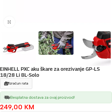
Povećaj sliku
EINHELL PXC aku škare za orezivanje GP-LS
18/28 Li BL-Solo
Izračun rata
Besplatna dostava za ovaj proizvod!
249,00
KM