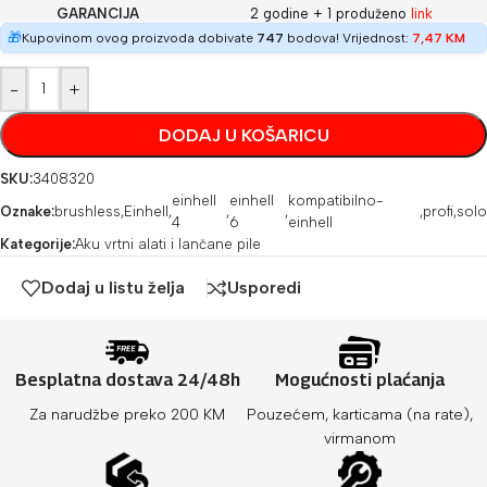
GARANCIJA
2 godine + 1 produženo
link
🎁
Kupovinom ovog proizvoda dobivate
747
bodova! Vrijednost:
7,47
KM
-
+
DODAJ U KOŠARICU
SKU:
3408320
einhell
einhell
kompatibilno-
Oznake:
brushless
,
Einhell
,
,
,
,
profi
,
solo
4
6
einhell
Kategorije:
Aku vrtni alati i lančane pile
Dodaj u listu želja
Usporedi
Besplatna dostava 24/48h
Mogućnosti plaćanja
Za narudžbe preko 200 KM
Pouzećem, karticama (na rate),
virmanom