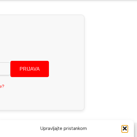
PRIJAVA
se?
NAČINI PLAĆANJA
Upravljajte pristankom