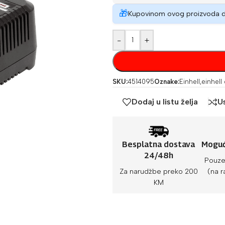
🎁
Kupovinom ovog proizvoda 
-
+
SKU:
4514095
Oznake:
Einhell
,
einhell
Dodaj u listu želja
U
Besplatna dostava
Moguć
24/48h
Pouze
Za narudžbe preko 200
(na r
KM