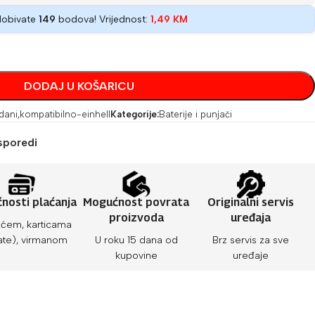
dobivate
149
bodova! Vrijednost:
1,49
KM
DODAJ U KOŠARICU
 dani
,
kompatibilno-einhell
Kategorije:
Baterije i punjači
sporedi
nosti plaćanja
Mogućnost povrata
Originalni servis
proizvoda
uređaja
ćem, karticama
ate), virmanom
U roku 15 dana od
Brz servis za sve
kupovine
uređaje