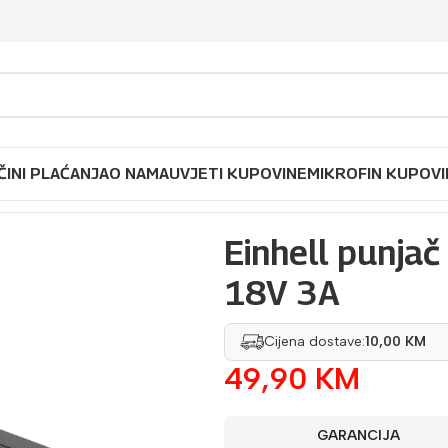
ČINI PLAĆANJA
O NAMA
UVJETI KUPOVINE
MIKROFIN KUPOVI
aku baterija PXC 18V 3A
Einhell punjač
18V 3A
Cijena dostave:
10,00 KM
49,90
KM
GARANCIJA