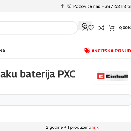
Pozovite nas +387 63 113 5
0,00
K
NA
AKCIJSKA PONU
 aku baterija PXC
2 godine + 1 produženo
link