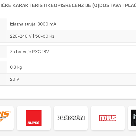
IČKE KARAKTERISTIKE
OPIS
RECENZIJE (0)
DOSTAVA I PLA
Izlazna struja: 3000 mA
220-240 V | 50-60 Hz
Za baterije PXC 18V
0.3 kg
20 V