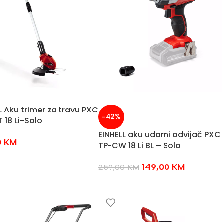
L Aku trimer za travu PXC
-42%
18 Li-Solo
EINHELL aku udarni odvijač PXC
0
KM
TP-CW 18 Li BL – Solo
149,00
KM
259,00
KM