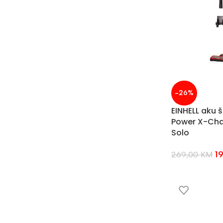
-26%
EINHELL aku š
Power X-Chan
Solo
1
269,00
KM