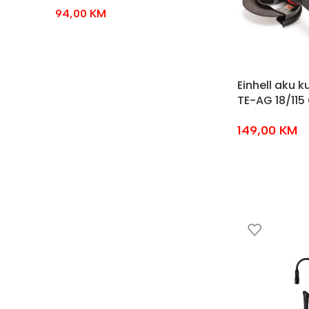
94,00
KM
Einhell aku k
TE-AG 18/115 
149,00
KM