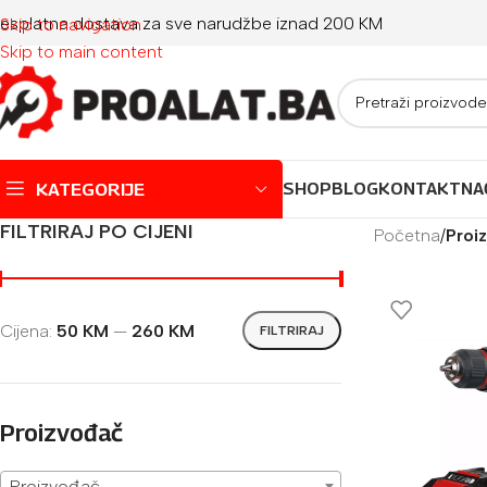
esplatna dostava za sve narudžbe iznad 200 KM
Skip to navigation
Skip to main content
KATEGORIJE
SHOP
BLOG
KONTAKT
NA
FILTRIRAJ PO CIJENI
Početna
/
Proiz
Montažni bazeni
Dječji bazeni
Cijena:
50 KM
—
260 KM
FILTRIRAJ
Jacuzzi
Igračke za plažu
Oprema za bazene
Proizvođač
Proizvođač