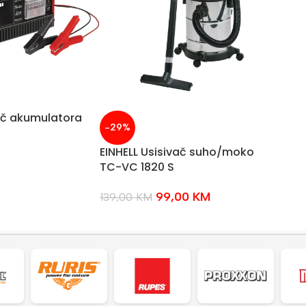
ač akumulatora
-29%
EINHELL Usisivač suho/moko
TC-VC 1820 S
99,00
KM
139,00
KM