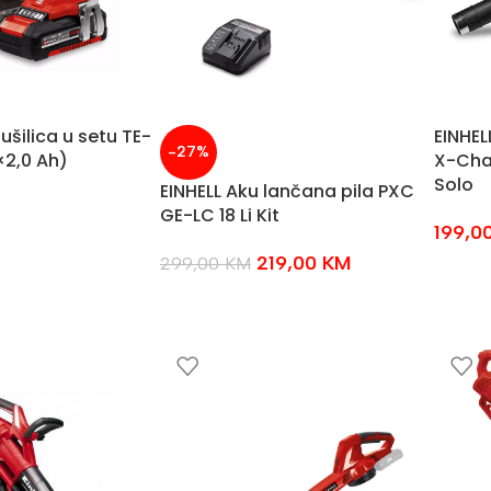
ušilica u setu TE-
EINHEL
-27%
×2,0 Ah)
X-Chan
Solo
EINHELL Aku lančana pila PXC
GE-LC 18 Li Kit
199,0
219,00
KM
299,00
KM