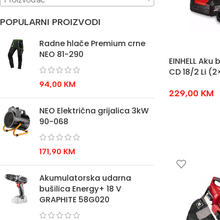
POPULARNI PROIZVODI
Radne hlače Premium crne
NEO 81-290
EINHELL Aku b
CD 18/2 Li (2
94,00
KM
229,00
KM
NEO Električna grijalica 3kW
90-068
171,90
KM
Akumulatorska udarna
bušilica Energy+ 18 V
GRAPHITE 58G020