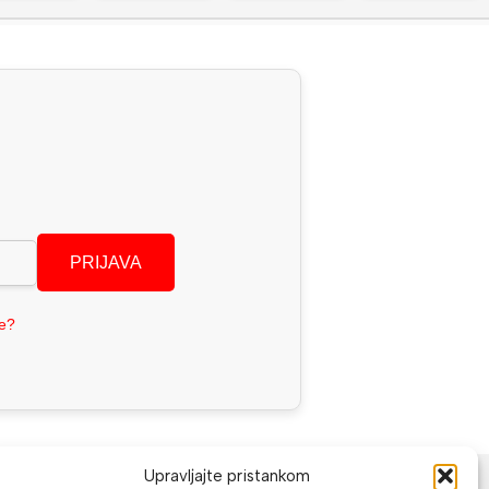
PRIJAVA
se?
NAČINI PLAĆANJA
Upravljajte pristankom