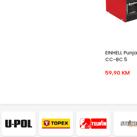
EINHELL Punj
CC-BC 5
59,90
KM