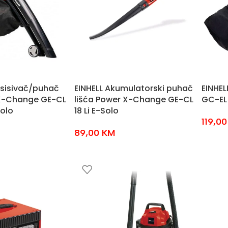
usisivač/puhač
EINHELL Akumulatorski puhač
EINHELL
 X-Change GE-CL
lišća Power X-Change GE-CL
GC-EL
Solo
18 Li E-Solo
119,0
89,00
KM