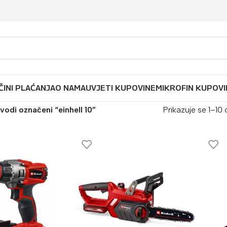
ČINI PLAĆANJA
O NAMA
UVJETI KUPOVINE
MIKROFIN KUPOVI
vodi označeni “einhell 10”
Prikazuje se 1–10