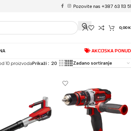
Pozovite nas +387 63 113 5
0,00
K
NA
AKCIJSKA PONU
 od 10 proizvoda
Prikaži
20