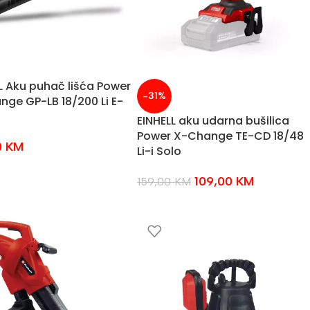
L Aku puhač lišća Power
-31%
ge GP-LB 18/200 Li E-
EINHELL aku udarna bušilica
Power X-Change TE-CD 18/48
0
KM
Li-i Solo
109,00
KM
159,00
KM