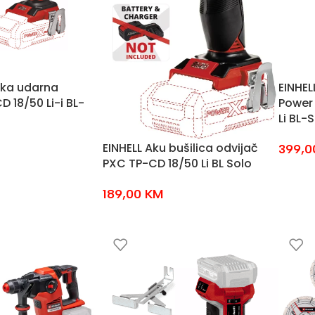
ka udarna
EINHEL
D 18/50 Li-i BL-
Power
Li BL-
EINHELL Aku bušilica odvijač
399,
PXC TP-CD 18/50 Li BL Solo
189,00
KM