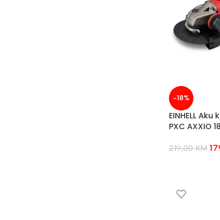
-18%
EINHELL Aku k
PXC AXXIO 18
17
219,00
KM