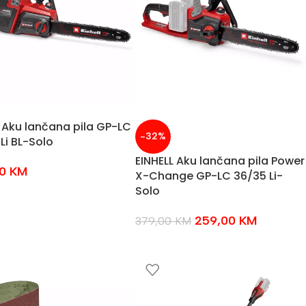
l Aku lančana pila GP-LC
-32%
Li BL-Solo
EINHELL Aku lančana pila Power
00
KM
X-Change GP-LC 36/35 Li-
Solo
259,00
KM
379,00
KM