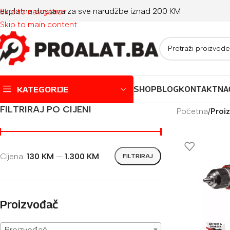
esplatna dostava za sve narudžbe iznad 200 KM
Skip to navigation
Skip to main content
KATEGORIJE
SHOP
BLOG
KONTAKT
NA
FILTRIRAJ PO CIJENI
Početna
/
Proiz
Montažni bazeni
Dječji bazeni
Cijena:
130 KM
—
1.300 KM
FILTRIRAJ
Jacuzzi
Igračke za plažu
Oprema za bazene
Proizvođač
Proizvođač