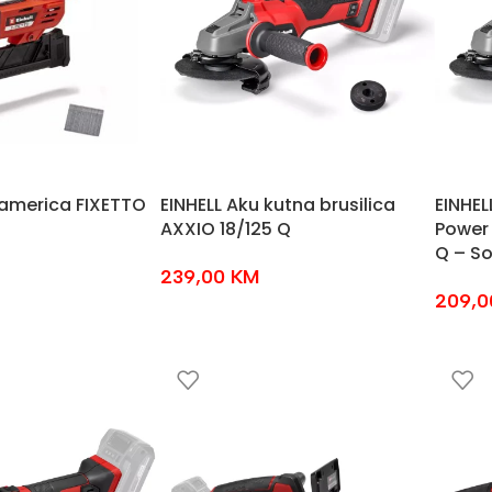
klamerica FIXETTO
EINHELL Aku kutna brusilica
EINHEL
AXXIO 18/125 Q
Power
Q – So
239,00
KM
209,