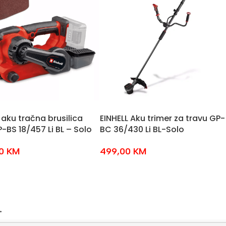
l aku tračna brusilica
EINHELL Aku trimer za travu GP-
-BS 18/457 Li BL – Solo
BC 36/430 Li BL-Solo
00
KM
499,00
KM
→