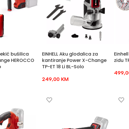
ekić bušilica
EINHELL Aku glodalica za
Einhel
ange HEROCCO
kantiranje Power X-Change
zidu T
o
TP-ET 18 Li BL-Solo
499,
249,00
KM