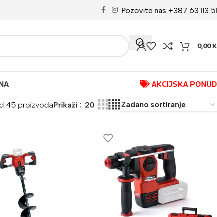
Pozovite nas +387 63 113 5
0,00
K
NA
AKCIJSKA PONU
od 45 proizvoda
Prikaži
20