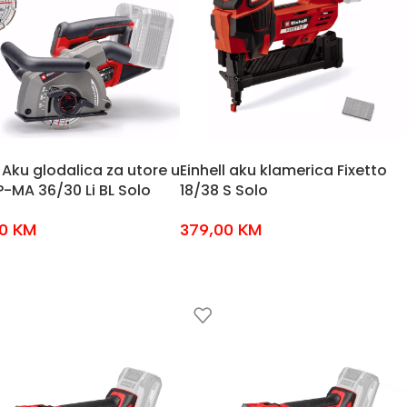
l Aku glodalica za utore u
Einhell aku klamerica Fixetto
P-MA 36/30 Li BL Solo
18/38 S Solo
00
KM
379,00
KM