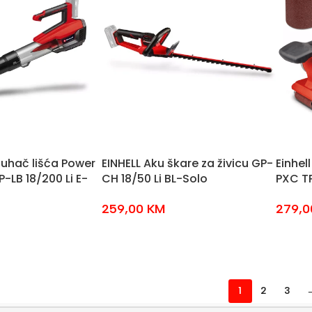
puhač lišća Power
EINHELL Aku škare za živicu GP-
Einhel
LB 18/200 Li E-
CH 18/50 Li BL-Solo
PXC TP
259,00
KM
279,
1
2
3