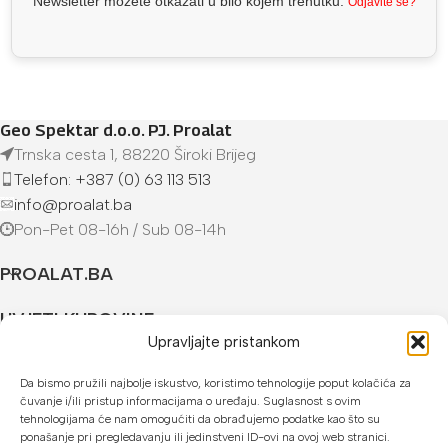
Newsletter možete otkazati u bilo kojem trenutku.
Odjavite se?
Geo Spektar d.o.o. PJ. Proalat
Trnska cesta 1, 88220 Široki Brijeg
Telefon: +387 (0) 63 113 513
info@proalat.ba
Pon-Pet 08-16h / Sub 08-14h
PROALAT.BA
UVJETI KUPOVINE
Upravljajte pristankom
NAČINI PLAĆANJA
Da bismo pružili najbolje iskustvo, koristimo tehnologije poput kolačića za
čuvanje i/ili pristup informacijama o uređaju. Suglasnost s ovim
U našoj web trgovini možete platiti:
tehnologijama će nam omogućiti da obrađujemo podatke kao što su
ponašanje pri pregledavanju ili jedinstveni ID-ovi na ovoj web stranici.