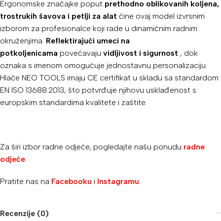
Ergonomske značajke poput
prethodno oblikovanih koljena,
trostrukih šavova i petlji za alat
čine ovaj model izvrsnim
izborom za profesionalce koji rade u dinamičnim radnim
okruženjima.
Reflektirajući umeci na
potkoljenicama
povećavaju
vidljivost i sigurnost
, dok
oznaka s imenom omogućuje jednostavnu personalizaciju.
Hlače NEO TOOLS imaju CE certifikat u skladu sa standardom
EN ISO 13688:2013, što potvrđuje njihovu usklađenost s
europskim standardima kvalitete i zaštite.
Za širi izbor radne odjeće, pogledajte našu ponudu
radne
odjeće
.
Pratite nas na
Facebooku
i
Instagramu
.
Recenzije (0)