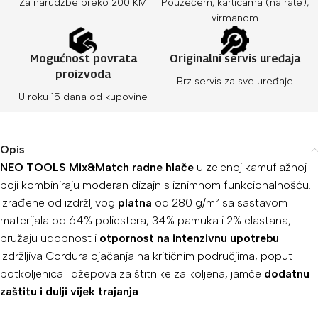
Za narudžbe preko 200 KM
Pouzećem, karticama (na rate),
virmanom
Mogućnost povrata
Originalni servis uređaja
proizvoda
Brz servis za sve uređaje
U roku 15 dana od kupovine
Opis
NEO TOOLS Mix&Match radne hlače
u zelenoj kamuflažnoj
boji kombiniraju moderan dizajn s iznimnom funkcionalnošću.
Izrađene od izdržljivog
platna
od 280 g/m² sa sastavom
materijala od 64% poliestera, 34% pamuka i 2% elastana,
pružaju udobnost i
otpornost na intenzivnu upotrebu
.
Izdržljiva Cordura ojačanja na kritičnim područjima, poput
potkoljenica i džepova za štitnike za koljena, jamče
dodatnu
zaštitu i dulji vijek trajanja
.