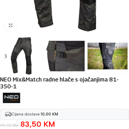
Povećaj sliku
NEO Mix&Match radne hlače s ojačanjima 81-
350-1
Cijena dostave:
10,00 KM
83,50
KM
99,90
KM