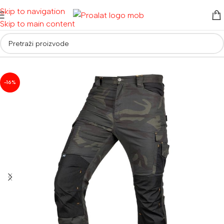
Skip to navigation
Skip to main content
Početna
/
Radna odjeća i obuća
/
Radna odjeća
-16%