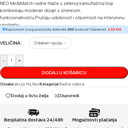
NEO Mix&Match radne hlače u zelenoj kamuflažnoj boji
kombiniraju moderan dizajn s iznimnom
funkcionalnošću.Pružaju udobnost i otpornost na intenzivnu
upotrebu.
🎁
Kupovinom ovog proizvoda dobivate
250
bodova! Vrijednost:
2,50
KM
VELIČINA
-
+
DODAJ U KOŠARICU
Oznake:
akcija htz
,
Neo
Kategorije:
Radna odjeća
Dodaj u listu želja
Usporedi
Besplatna dostava 24/48h
Mogućnosti plaćanja