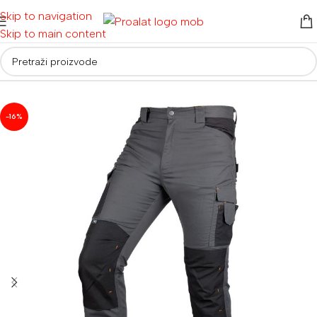
Skip to navigation
Skip to main content
Početna
/
Radna odjeća i obuća
/
Radna odjeća
-16%