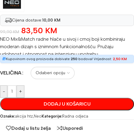
Cijena dostave:
10,00 KM
83,50
KM
99,90
KM
NEO Mix&Match radne hlače u sivoj i crnoj boji kombiniraju
moderan dizajn s iznimnom funkcionalnošću. Pružaju
udobnost i otpornost na intenzivnu upotrebu .
🎁
Kupovinom ovog proizvoda dobivate
250
bodova! Vrijednost:
2,50
KM
VELIČINA
-
+
DODAJ U KOŠARICU
Oznake:
akcija htz
,
Neo
Kategorije:
Radna odjeća
Dodaj u listu želja
Usporedi