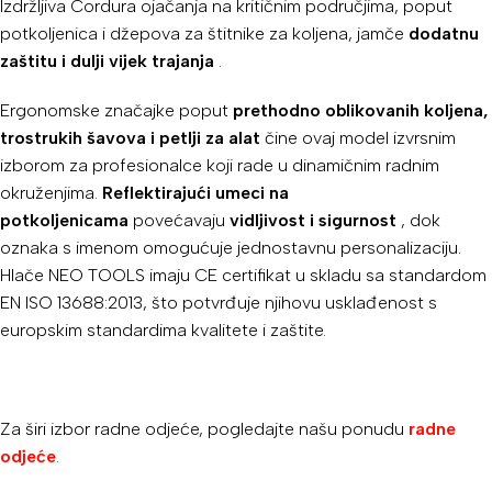
Izdržljiva Cordura ojačanja na kritičnim područjima, poput
potkoljenica i džepova za štitnike za koljena, jamče
dodatnu
zaštitu i dulji vijek trajanja
.
Ergonomske značajke poput
prethodno oblikovanih koljena,
trostrukih šavova i petlji za alat
čine ovaj model izvrsnim
izborom za profesionalce koji rade u dinamičnim radnim
okruženjima.
Reflektirajući umeci na
potkoljenicama
povećavaju
vidljivost i sigurnost
, dok
oznaka s imenom omogućuje jednostavnu personalizaciju.
Hlače NEO TOOLS imaju CE certifikat u skladu sa standardom
EN ISO 13688:2013, što potvrđuje njihovu usklađenost s
europskim standardima kvalitete i zaštite.
Za širi izbor radne odjeće, pogledajte našu ponudu
radne
odjeće
.