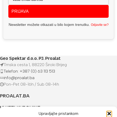
PRIJAVA
Newsletter možete otkazati u bilo kojem trenutku.
Odjavite se?
Geo Spektar d.o.o. PJ. Proalat
Trnska cesta 1, 88220 Široki Brijeg
Telefon: +387 (0) 63 113 513
info@proalat.ba
Pon-Pet 08-16h / Sub 08-14h
PROALAT.BA
UVJETI KUPOVINE
Upravljajte pristankom