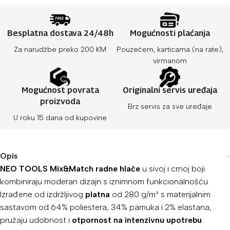
Besplatna dostava 24/48h
Mogućnosti plaćanja
Za narudžbe preko 200 KM
Pouzećem, karticama (na rate),
virmanom
Mogućnost povrata
Originalni servis uređaja
proizvoda
Brz servis za sve uređaje
U roku 15 dana od kupovine
Opis
NEO TOOLS Mix&Match radne hlače
u sivoj i crnoj boji
kombiniraju moderan dizajn s iznimnom funkcionalnošću.
Izrađene od izdržljivog
platna
od 280 g/m² s materijalnim
sastavom od 64% poliestera, 34% pamuka i 2% elastana,
pružaju udobnost i
otpornost na intenzivnu upotrebu
.