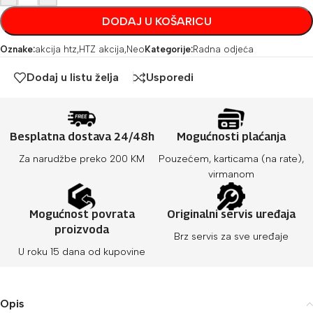
DODAJ U KOŠARICU
Oznake:
akcija htz
,
HTZ akcija
,
Neo
Kategorije:
Radna odjeća
Dodaj u listu želja
Usporedi
Besplatna dostava 24/48h
Mogućnosti plaćanja
Za narudžbe preko 200 KM
Pouzećem, karticama (na rate),
virmanom
Mogućnost povrata
Originalni servis uređaja
proizvoda
Brz servis za sve uređaje
U roku 15 dana od kupovine
Opis