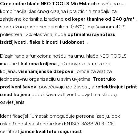
Crne radne hlače NEO TOOLS Mix&Match
savršena su
kombinacija klasičnog dizajna i praktičnih značajki za
zahtjevne korisnike. Izrađene
od keper tkanine od 240 g/m²
,
s pretežno prirodnim pamukom (58%) i mješavinom 40%
poliestera i 2% elastana, nude
optimalnu ravnotežu
izdržljivosti, fleksibilnosti i udobnosti
.
Dizajnirane s funkcionalnošću na umu, hlače NEO TOOLS
imaju
artikulirana koljena
, džepove za štitnike za
koljena,
višenamjenske džepove
i omče za alat za
jednostavnu organizaciju u svim uvjetima.
Trostruko
prošiveni šavovi
povećavaju izdržljivost, a
reflektirajući print
iznad koljena
poboljšava vidljivost u uvjetima slabog
osvjetljenja.
Identifikacijski umetak omogućuje personalizaciju, dok
usklađenost sa standardom EN ISO 13688:2013 i CE
certifikat
jamče kvalitetu i sigurnost
.