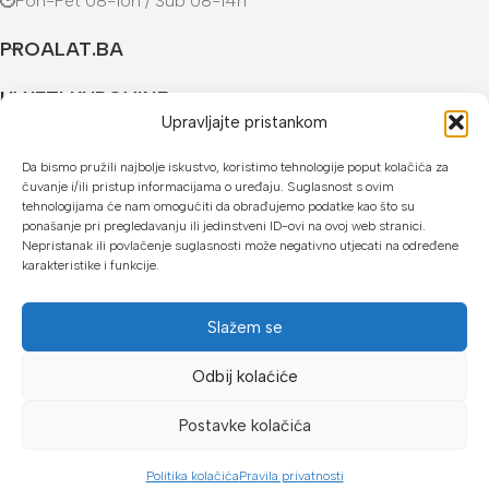
Pon-Pet 08-16h / Sub 08-14h
PROALAT.BA
UVJETI KUPOVINE
Upravljajte pristankom
NAČINI PLAĆANJA
Da bismo pružili najbolje iskustvo, koristimo tehnologije poput kolačića za
čuvanje i/ili pristup informacijama o uređaju. Suglasnost s ovim
U našoj web trgovini možete platiti:
tehnologijama će nam omogućiti da obrađujemo podatke kao što su
ponašanje pri pregledavanju ili jedinstveni ID-ovi na ovoj web stranici.
Kreditnim karticama jednokratno ili do 24 rate
Nepristanak ili povlačenje suglasnosti može negativno utjecati na određene
karakteristike i funkcije.
Općom uplatnicom, virmanom, internet bankarstvom
Gotovinom prilikom preuzimanja
Slažem se
Mikrofin do 18 rata
Odbij kolaćiće
Copyright © 2026 Proalat.ba
Postavke kolačića
Politika kolačića
Pravila privatnosti
Dućan
Lista želja
Košarica
Moj račun