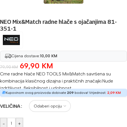
NEO Mix&Match radne hlače s ojačanjima 81-
351-1
Cijena dostave:
10,00 KM
69,90
KM
79,90
KM
Crne radne hlače NEO TOOLS Mix&Match savršena su
kombinacija klasičnog dizajna i praktičnih značajki.Nude
izdržljivost, fleksibilnost i udobnost .
🎁
Kupovinom ovog proizvoda dobivate
209
bodova! Vrijednost:
2,09
KM
VELIČINA
-
+