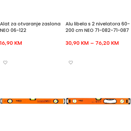
Alat za otvaranje zaslona
Alu libela s 2 nivelatora 60-
NEO 06-122
200 cm NEO 71-082-71-087
16,90
KM
30,90
KM
–
76,20
KM
DODAJ U KOŠARICU
ODABERI OPCIJE