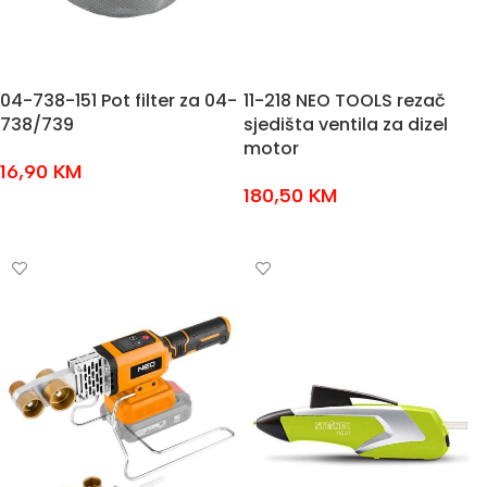
04-738-151 Pot filter za 04-
11-218 NEO TOOLS rezač
738/739
sjedišta ventila za dizel
motor
16,90
KM
180,50
KM
DODAJ U KOŠARICU
DODAJ U KOŠARICU