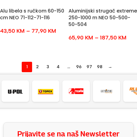
Alu libela s ručkom 60-150
Aluminijski strugač extreme
cm NEO 71-112-71-116
250-1000 m NEO 50-500-
50-504
43,50
KM
–
77,90
KM
65,90
KM
–
187,50
KM
ODABERI OPCIJE
ODABERI OPCIJE
1
2
3
4
…
96
97
98
→
Prijavite se na naš Newsletter