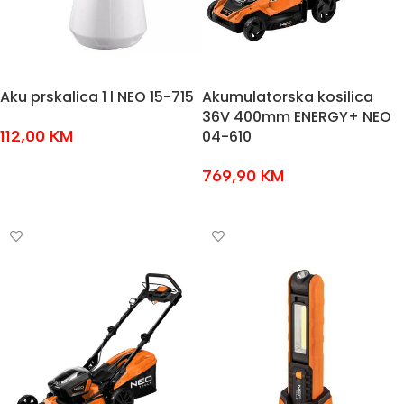
Aku prskalica 1 l NEO 15-715
Akumulatorska kosilica
36V 400mm ENERGY+ NEO
112,00
KM
04-610
DODAJ U KOŠARICU
769,90
KM
DODAJ U KOŠARICU