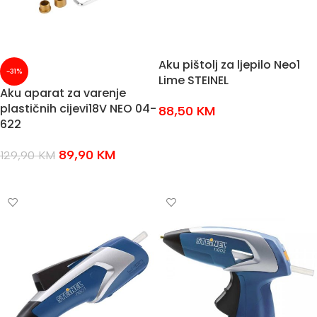
Aku pištolj za ljepilo Neo1
-31%
Lime STEINEL
Aku aparat za varenje
plastičnih cijevi18V NEO 04-
88,50
KM
622
DODAJ U KOŠARICU
89,90
KM
129,90
KM
DODAJ U KOŠARICU