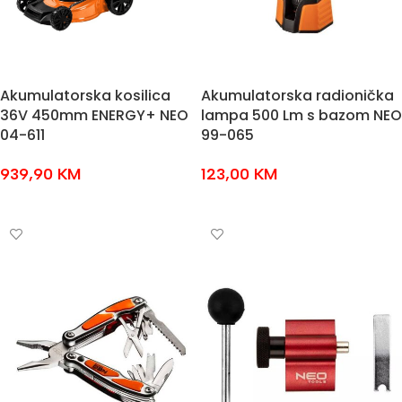
Akumulatorska kosilica
Akumulatorska radionička
36V 450mm ENERGY+ NEO
lampa 500 Lm s bazom NEO
04-611
99-065
939,90
KM
123,00
KM
DODAJ U KOŠARICU
DODAJ U KOŠARICU