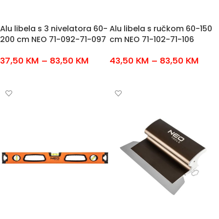
Alu libela s 3 nivelatora 60-
Alu libela s ručkom 60-150
200 cm NEO 71-092-71-097
cm NEO 71-102-71-106
37,50
KM
–
83,50
KM
43,50
KM
–
83,50
KM
ODABERI OPCIJE
ODABERI OPCIJE