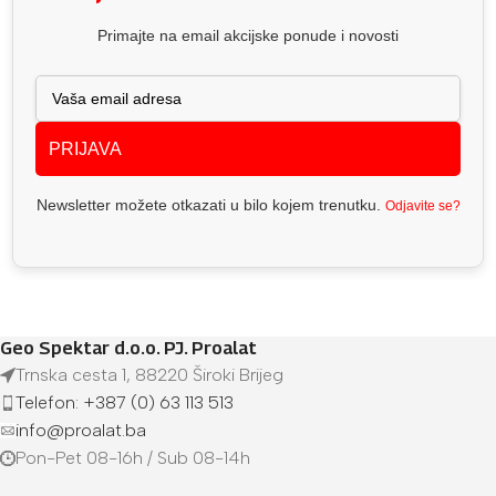
Primajte na email akcijske ponude i novosti
PRIJAVA
Newsletter možete otkazati u bilo kojem trenutku.
Odjavite se?
Geo Spektar d.o.o. PJ. Proalat
Trnska cesta 1, 88220 Široki Brijeg
Telefon: +387 (0) 63 113 513
info@proalat.ba
Pon-Pet 08-16h / Sub 08-14h