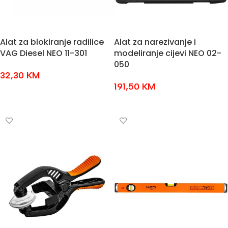
Alat za blokiranje radilice
Alat za narezivanje i
VAG Diesel NEO 11-301
modeliranje cijevi NEO 02-
050
32,30
KM
191,50
KM
DODAJ U KOŠARICU
DODAJ U KOŠARICU