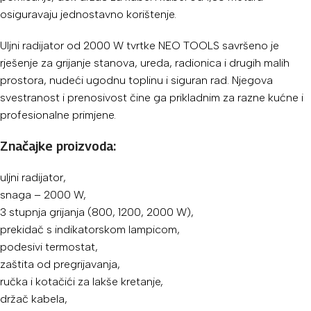
osiguravaju jednostavno korištenje.
Uljni radijator od 2000 W tvrtke NEO TOOLS savršeno je
rješenje za grijanje stanova, ureda, radionica i drugih malih
prostora, nudeći ugodnu toplinu i siguran rad. Njegova
svestranost i prenosivost čine ga prikladnim za razne kućne i
profesionalne primjene.
Značajke proizvoda:
uljni radijator,
snaga – 2000 W,
3 stupnja grijanja (800, 1200, 2000 W),
prekidač s indikatorskom lampicom,
podesivi termostat,
zaštita od pregrijavanja,
ručka i kotačići za lakše kretanje,
držač kabela,