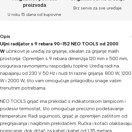
proizvoda
Brz servis za sve uređaje
U roku 15 dana od kupovine
Opis
Uljni radijator s 9 rebara 90-152 NEO TOOLS od 2000
W
učinkovit je uređaj za grijanje, idealan za grijanje malih
prostorija. Opremljen s 9 rebara dimenzija 120 mm x 500 mm,
osigurava ravnomjernu raspodjelu topline. Uređaj radi na
napajanju od 230 V 50 Hz i nudi tri razine grijanja: 800 W, 1200
W i 2000 W, što vam omogućuje prilagodbu snage vašim
trenutnim potrebama.
NEO TOOLS grijač ima prekidač s indikatorskom lampicom i
podesivi termostat, što omogućuje precizno podešavanje
temperature. Radi sigurnosti, grijač je opremljen zaštitom od
pregrijavanja i nagibnim prekidačem. Ručka i kotači olakšavaju
pomicanje, dok držač za kabel i kabel od 1,35 metara