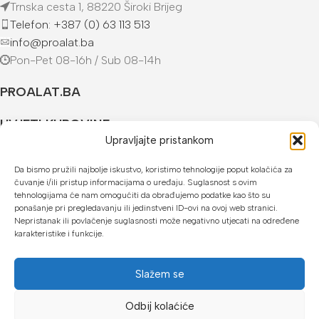
Trnska cesta 1, 88220 Široki Brijeg
Telefon: +387 (0) 63 113 513
info@proalat.ba
Pon-Pet 08-16h / Sub 08-14h
PROALAT.BA
UVJETI KUPOVINE
Upravljajte pristankom
NAČINI PLAĆANJA
Da bismo pružili najbolje iskustvo, koristimo tehnologije poput kolačića za
čuvanje i/ili pristup informacijama o uređaju. Suglasnost s ovim
U našoj web trgovini možete platiti:
tehnologijama će nam omogućiti da obrađujemo podatke kao što su
ponašanje pri pregledavanju ili jedinstveni ID-ovi na ovoj web stranici.
Kreditnim karticama jednokratno ili do 24 rate
Nepristanak ili povlačenje suglasnosti može negativno utjecati na određene
karakteristike i funkcije.
Općom uplatnicom, virmanom, internet bankarstvom
Gotovinom prilikom preuzimanja
Slažem se
Mikrofin do 18 rata
Odbij kolaćiće
Copyright © 2026 Proalat.ba