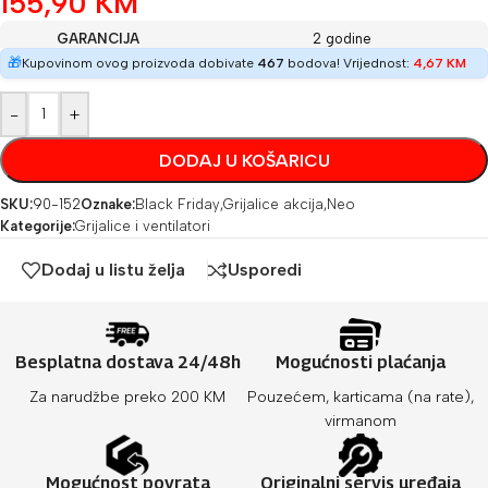
155,90
KM
GARANCIJA
2 godine
🎁
Kupovinom ovog proizvoda dobivate
467
bodova! Vrijednost:
4,67
KM
-
+
DODAJ U KOŠARICU
SKU:
90-152
Oznake:
Black Friday
,
Grijalice akcija
,
Neo
Kategorije:
Grijalice i ventilatori
Dodaj u listu želja
Usporedi
Besplatna dostava 24/48h
Mogućnosti plaćanja
Za narudžbe preko 200 KM
Pouzećem, karticama (na rate),
virmanom
Mogućnost povrata
Originalni servis uređaja