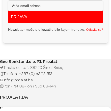
PRIJAVA
Newsletter možete otkazati u bilo kojem trenutku.
Odjavite se?
Geo Spektar d.o.o. PJ. Proalat
Trnska cesta 1, 88220 Široki Brijeg
Telefon: +387 (0) 63 113 513
info@proalat.ba
Pon-Pet 08-16h / Sub 08-14h
PROALAT.BA
UVJETI KUPOVINE