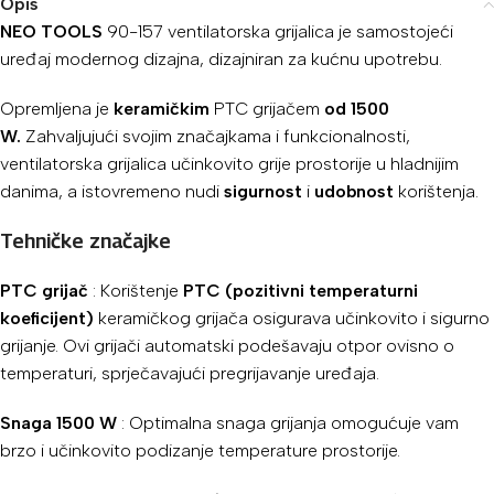
Opis
NEO TOOLS
90-157 ventilatorska grijalica je samostojeći
uređaj modernog dizajna, dizajniran za kućnu upotrebu.
Opremljena je
keramičkim
PTC grijačem
od 1500
W.
Zahvaljujući svojim značajkama i funkcionalnosti,
ventilatorska grijalica učinkovito grije prostorije u hladnijim
danima, a istovremeno nudi
sigurnost
i
udobnost
korištenja.
Tehničke značajke
PTC grijač
: Korištenje
PTC (pozitivni temperaturni
koeficijent)
keramičkog grijača osigurava učinkovito i sigurno
grijanje. Ovi grijači automatski podešavaju otpor ovisno o
temperaturi, sprječavajući pregrijavanje uređaja.
Snaga 1500 W
: Optimalna snaga grijanja omogućuje vam
brzo i učinkovito podizanje temperature prostorije.