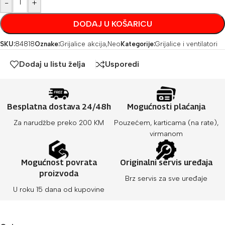
-
+
DODAJ U KOŠARICU
SKU:
84818
Oznake:
Grijalice akcija
,
Neo
Kategorije:
Grijalice i ventilatori
Dodaj u listu želja
Usporedi
Besplatna dostava 24/48h
Mogućnosti plaćanja
Za narudžbe preko 200 KM
Pouzećem, karticama (na rate),
virmanom
Mogućnost povrata
Originalni servis uređaja
proizvoda
Brz servis za sve uređaje
U roku 15 dana od kupovine