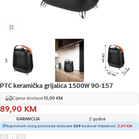
Povećaj sliku
PTC keramička grijalica 1500W 90-157
Cijena dostave:
10,00 KM
89,90
KM
GARANCIJA
2 godine
🎁
Kupovinom ovog proizvoda dobivate
269
bodova! Vrijednost:
2,69
KM