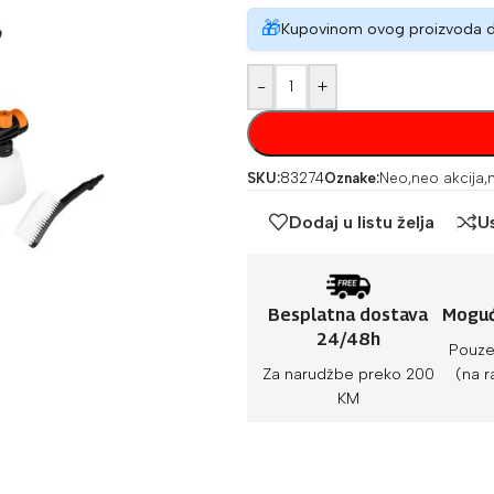
🎁
Kupovinom ovog proizvoda 
-
+
SKU:
83274
Oznake:
Neo
,
neo akcija
,
Dodaj u listu želja
U
Besplatna dostava
Moguć
24/48h
Pouze
Za narudžbe preko 200
(na r
KM