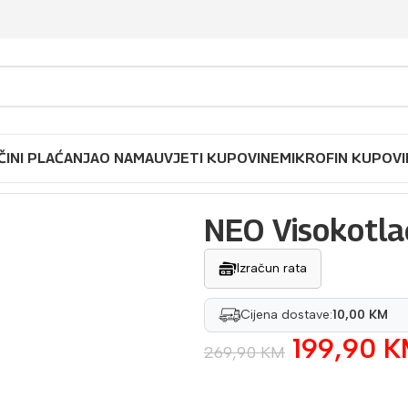
ČINI PLAĆANJA
O NAMA
UVJETI KUPOVINE
MIKROFIN KUPOVI
čni perač 04-630
NEO Visokotla
Izračun rata
Cijena dostave:
10,00 KM
199,90
K
269,90
KM