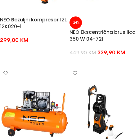
NEO Bezuljni kompresor 12L
-24%
12K020-1
NEO Ekscentrična brusilica
350 W 04-721
299,00
KM
DODAJ U KOŠARICU
339,90
KM
449,90
KM
DODAJ U KOŠARICU