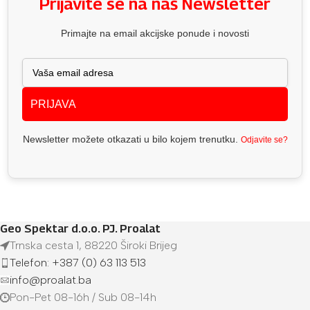
Prijavite se na naš Newsletter
Primajte na email akcijske ponude i novosti
PRIJAVA
Newsletter možete otkazati u bilo kojem trenutku.
Odjavite se?
Geo Spektar d.o.o. PJ. Proalat
Trnska cesta 1, 88220 Široki Brijeg
Telefon: +387 (0) 63 113 513
info@proalat.ba
Pon-Pet 08-16h / Sub 08-14h