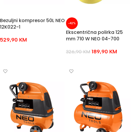
Bezuljni kompresor 50L NEO
-42%
12K022-1
Ekscentrična polirka 125
mm 710 W NEO 04-700
529,90
KM
DODAJ U KOŠARICU
189,90
KM
326,90
KM
DODAJ U KOŠARICU