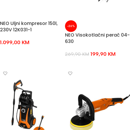
NEO Uljni kompresor 150l,
-26%
230V 12K031-1
NEO Visokotlačni perač 04-
630
1.099,00
KM
DODAJ U KOŠARICU
199,90
KM
269,90
KM
DODAJ U KOŠARICU