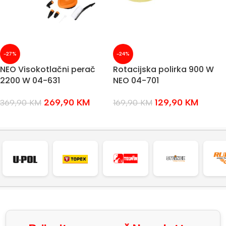
-27%
-24%
NEO Visokotlačni perač
Rotacijska polirka 900 W
2200 W 04-631
NEO 04-701
269,90
KM
129,90
KM
369,90
KM
169,90
KM
DODAJ U KOŠARICU
DODAJ U KOŠARICU