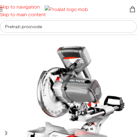
Skip to navigation
Skip to main content
Početna
/
Električni alati
/
Pile
/
Stolne, potezne pile i cirkulari