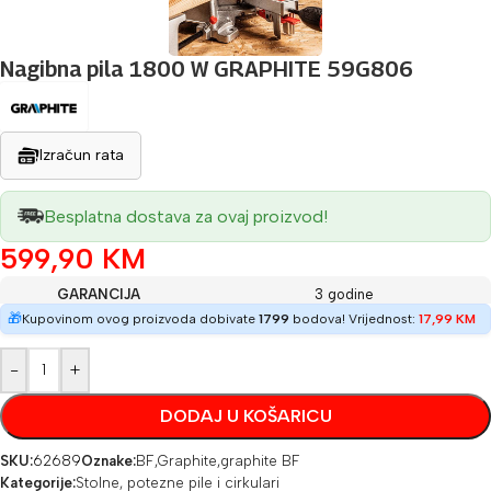
Nagibna pila 1800 W GRAPHITE 59G806
Izračun rata
Besplatna dostava za ovaj proizvod!
599,90
KM
GARANCIJA
3 godine
🎁
Kupovinom ovog proizvoda dobivate
1799
bodova! Vrijednost:
17,99
KM
-
+
DODAJ U KOŠARICU
SKU:
62689
Oznake:
BF
,
Graphite
,
graphite BF
Kategorije:
Stolne, potezne pile i cirkulari