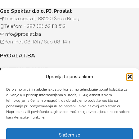
Geo Spektar d.o.o. PJ. Proalat
Trnska cesta 1, 88220 Široki Brijeg
Telefon: +387 (0) 63 113 513
info@proalat.ba
Pon-Pet 08-16h / Sub 08-14h
PROALAT.BA
UVJETI KUPOVINE
Upravljajte pristankom
NAČINI PLAĆANJA
Da bismo pružili najbolje iskustvo, koristimo tehnologije poput kolačića za
čuvanje i/ili pristup informacijama o uređaju. Suglasnost s ovim
U našoj web trgovini možete platiti:
tehnologijama će nam omogućiti da obrađujemo podatke kao što su
ponašanje pri pregledavanju ili jedinstveni ID-ovi na ovoj web stranici.
Kreditnim karticama jednokratno ili do 24 rate
Nepristanak ili povlačenje suglasnosti može negativno utjecati na određene
karakteristike i funkcije.
Općom uplatnicom, virmanom, internet bankarstvom
Gotovinom prilikom preuzimanja
Slažem se