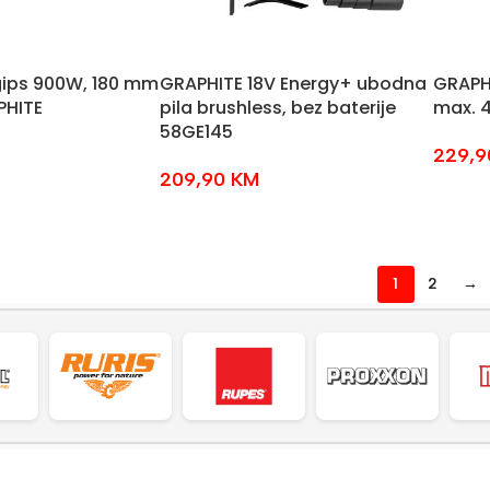
 gips 900W, 180 mm
GRAPHITE 18V Energy+ ubodna
GRAPHI
PHITE
pila brushless, bez baterije
max. 
58GE145
229,
209,90
KM
1
2
→