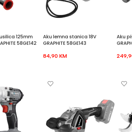
usilica 125mm
Aku lemna stanica 18V
Aku piš
RAPHITE 58GE142
GRAPHITE 58GE143
GRAPH
84,90
KM
249,