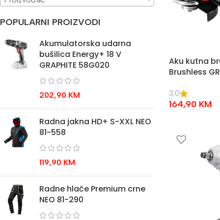
POPULARNI PROIZVODI
Akumulatorska udarna
bušilica Energy+ 18 V
Aku kutna br
GRAPHITE 58G020
Brushless G
3.0
202,90
KM
164,90
KM
Radna jakna HD+ S-XXL NEO
81-558
119,90
KM
Radne hlače Premium crne
NEO 81-290