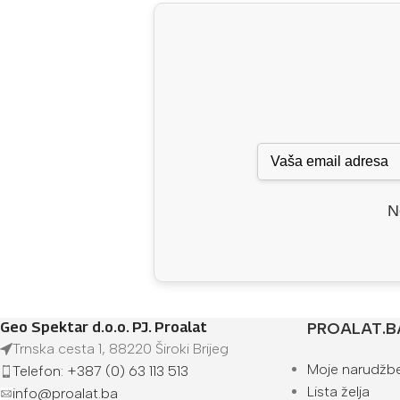
N
Geo Spektar d.o.o. PJ. Proalat
PROALAT.B
Trnska cesta 1, 88220 Široki Brijeg
Moje narudžb
Telefon: +387 (0) 63 113 513
Lista želja
info@proalat.ba