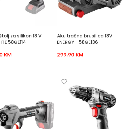
tolj za silikon 18 V
Aku tračna brusilica 18V
ITE 58GE114
ENERGY+ 58GE136
90
KM
299,90
KM