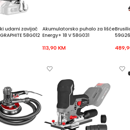
i udarni zavijač
Akumulatorsko puhalo za lišće
Brusil
 GRAPHITE 58G012
Energy+ 18 V 58G031
59G26
113,90
KM
489,