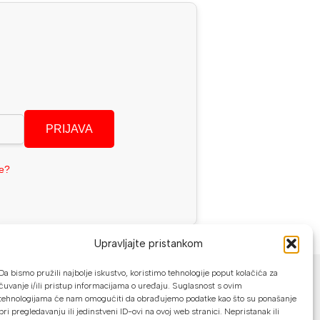
PRIJAVA
se?
Upravljajte pristankom
NAČINI PLAĆANJA
Da bismo pružili najbolje iskustvo, koristimo tehnologije poput kolačića za
čuvanje i/ili pristup informacijama o uređaju. Suglasnost s ovim
U našoj web trgovini možete platiti:
tehnologijama će nam omogućiti da obrađujemo podatke kao što su ponašanje
pri pregledavanju ili jedinstveni ID-ovi na ovoj web stranici. Nepristanak ili