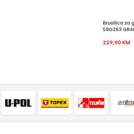
Brusilica za
59G263 GRA
229,90
KM