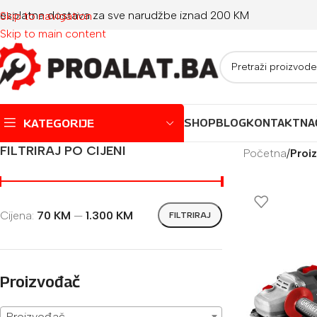
esplatna dostava za sve narudžbe iznad 200 KM
Skip to navigation
Skip to main content
KATEGORIJE
SHOP
BLOG
KONTAKT
NA
FILTRIRAJ PO CIJENI
Početna
/
Proi
Montažni bazeni
Dječji bazeni
Cijena:
70 KM
—
1.300 KM
FILTRIRAJ
Jacuzzi
Igračke za plažu
Oprema za bazene
Proizvođač
Proizvođač