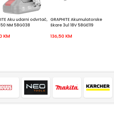
TE Aku udarni odvrtač,
GRAPHITE Akumulatorske
450 NM 58G038
škare 3u1 18V 58GE119
90
KM
136,50
KM