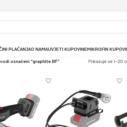
ČINI PLAĆANJA
O NAMA
UVJETI KUPOVINE
MIKROFIN KUPOVI
zvodi označeni “graphite BF”
Prikazuje se 1–20 