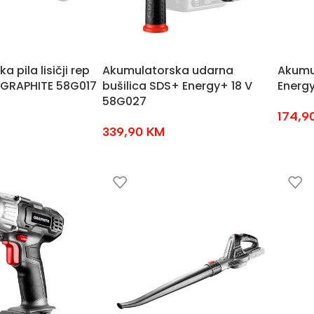
 pila lisičji rep
Akumulatorska udarna
Akumul
 GRAPHITE 58G017
bušilica SDS+ Energy+ 18 V
Energy
58G027
174,9
339,90
KM