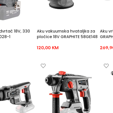
dvrtač 18V, 330
Aku vakuumska hvataljka za
Aku vr
028-1
pločice 18V GRAPHITE 58GE148
GRAPH
120,00
KM
269,