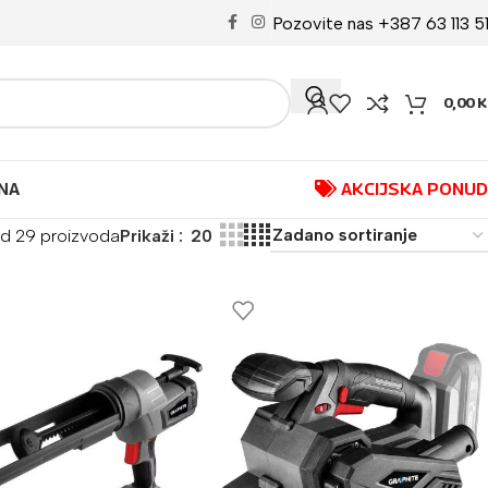
Pozovite nas +387 63 113 5
0,00
K
NA
AKCIJSKA PONU
od 29 proizvoda
Prikaži
20