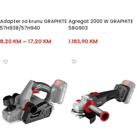
Adapter za krunu GRAPHITE
Agregat 2000 W GRAPHITE
57H938/57H940
58G903
8,20
KM
–
17,20
KM
1.183,90
KM
ODABERI OPCIJE
DODAJ U KOŠARICU