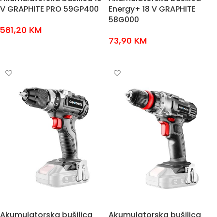
V GRAPHITE PRO 59GP400
Energy+ 18 V GRAPHITE
58G000
581,20
KM
73,90
KM
DODAJ U KOŠARICU
DODAJ U KOŠARICU
Akumulatorska bušilica
Akumulatorska bušilica