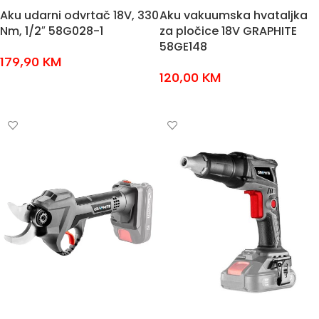
Aku udarni odvrtač 18V, 330
Aku vakuumska hvataljka
Nm, 1/2″ 58G028-1
za pločice 18V GRAPHITE
58GE148
179,90
KM
120,00
KM
DODAJ U KOŠARICU
DODAJ U KOŠARICU