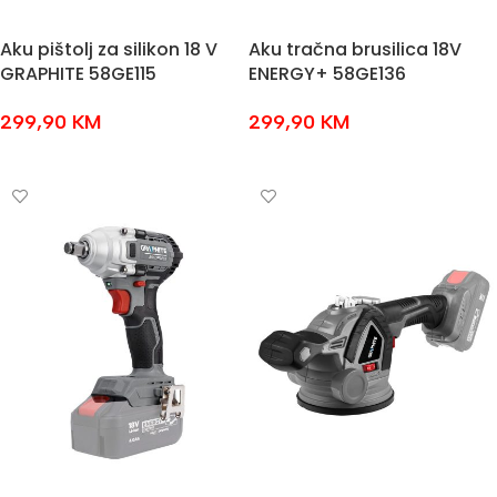
Aku pištolj za silikon 18 V
Aku tračna brusilica 18V
GRAPHITE 58GE115
ENERGY+ 58GE136
299,90
KM
299,90
KM
DODAJ U KOŠARICU
DODAJ U KOŠARICU