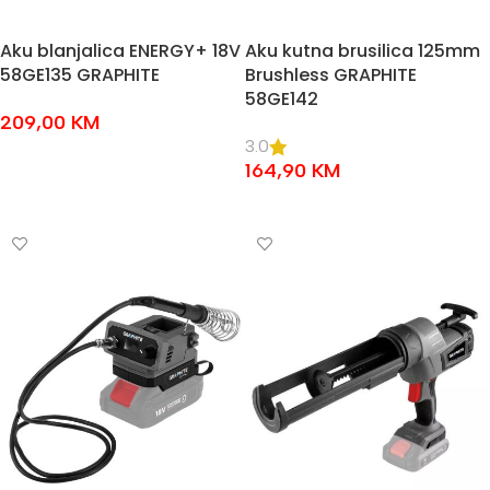
Aku blanjalica ENERGY+ 18V
Aku kutna brusilica 125mm
58GE135 GRAPHITE
Brushless GRAPHITE
58GE142
209,00
KM
3.0
DODAJ U KOŠARICU
164,90
KM
DODAJ U KOŠARICU