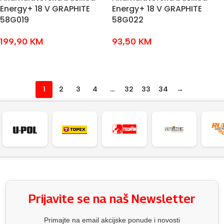
Energy+ 18 V GRAPHITE
Energy+ 18 V GRAPHITE
58G019
58G022
199,90
KM
93,50
KM
DODAJ U KOŠARICU
DODAJ U KOŠARICU
1
2
3
4
…
32
33
34
→
Prijavite se na naš Newsletter
Primajte na email akcijske ponude i novosti