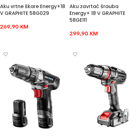
Aku vrtne škare Energy+18
Aku zavrtač šrauba
V GRAPHITE 58G029
Energy+ 18 V GRAPHITE
58GE111
269,90
KM
299,90
KM
DODAJ U KOŠARICU
DODAJ U KOŠARICU