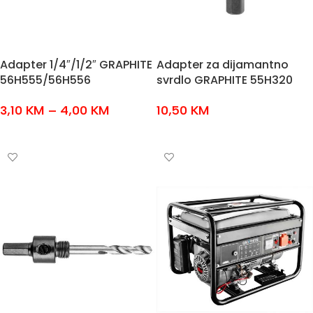
Adapter 1/4″/1/2″ GRAPHITE
Adapter za dijamantno
56H555/56H556
svrdlo GRAPHITE 55H320
3,10
KM
–
4,00
KM
10,50
KM
ODABERI OPCIJE
DODAJ U KOŠARICU