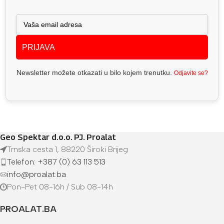
PRIJAVA
Newsletter možete otkazati u bilo kojem trenutku.
Odjavite se?
Geo Spektar d.o.o. PJ. Proalat
Trnska cesta 1, 88220 Široki Brijeg
Telefon: +387 (0) 63 113 513
info@proalat.ba
Pon-Pet 08-16h / Sub 08-14h
PROALAT.BA