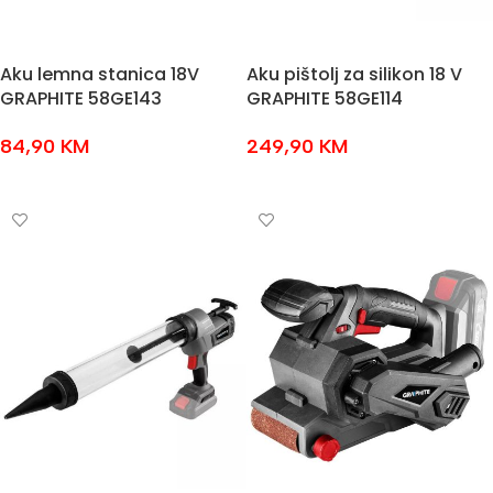
Aku lemna stanica 18V
Aku pištolj za silikon 18 V
GRAPHITE 58GE143
GRAPHITE 58GE114
84,90
KM
249,90
KM
DODAJ U KOŠARICU
DODAJ U KOŠARICU