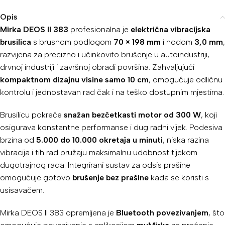
Opis
Mirka DEOS II 383
profesionalna je
električna vibracijska
brusilica
s brusnom podlogom
70 × 198 mm
i hodom
3,0 mm
,
razvijena za precizno i učinkovito brušenje u autoindustriji,
drvnoj industriji i završnoj obradi površina. Zahvaljujući
kompaktnom dizajnu visine samo 10 cm
, omogućuje odličnu
kontrolu i jednostavan rad čak i na teško dostupnim mjestima.
Brusilicu pokreće
snažan bezčetkasti motor od 300 W
, koji
osigurava konstantne performanse i dug radni vijek. Podesiva
brzina od
5.000 do 10.000 okretaja u minuti
, niska razina
vibracija i tih rad pružaju maksimalnu udobnost tijekom
dugotrajnog rada. Integrirani sustav za odsis prašine
omogućuje gotovo
brušenje bez prašine
kada se koristi s
usisavačem.
Mirka DEOS II 383 opremljena je
Bluetooth povezivanjem
, što