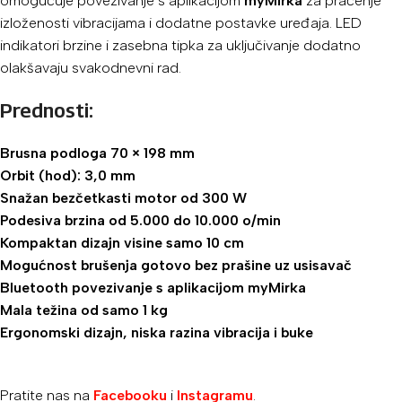
omogućuje povezivanje s aplikacijom
myMirka
za praćenje
izloženosti vibracijama i dodatne postavke uređaja. LED
indikatori brzine i zasebna tipka za uključivanje dodatno
olakšavaju svakodnevni rad.
Prednosti:
Brusna podloga 70 × 198 mm
Orbit (hod): 3,0 mm
Snažan bezčetkasti motor od 300 W
Podesiva brzina od 5.000 do 10.000 o/min
Kompaktan dizajn visine samo 10 cm
Mogućnost brušenja gotovo bez prašine uz usisavač
Bluetooth povezivanje s aplikacijom myMirka
Mala težina od samo 1 kg
Ergonomski dizajn, niska razina vibracija i buke
Pratite nas na
Facebooku
i
Instagramu
.