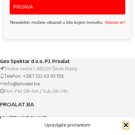
PRIJAVA
Newsletter možete otkazati u bilo kojem trenutku.
Odjavite se?
Geo Spektar d.o.o. PJ. Proalat
Trnska cesta 1, 88220 Široki Brijeg
Telefon: +387 (0) 63 113 513
info@proalat.ba
Pon-Pet 08-16h / Sub 08-14h
PROALAT.BA
UVJETI KUPOVINE
Upravljajte pristankom
NAČINI PLAĆANJA